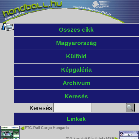
Összes cikk
Magyarország
Külföld
Képgaléria
Archívum
Keresés
Keresés
Linkek
FTC-Rail Cargo Hungaria
XVI. kerületi Kézilabda MSE