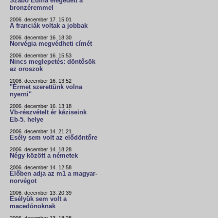
Szabó Edina elégedett a
bronzéremmel
2006. december 17. 15:01
A franciák voltak a jobbak
2006. december 16. 18:30
Norvégia megvédheti címét
2006. december 16. 15:53
Nincs meglepetés: döntősök
az oroszok
2006. december 16. 13:52
"Érmet szerettünk volna
nyerni"
2006. december 16. 13:18
Vb-részvételt ér kéziseink
Eb-5. helye
2006. december 14. 21:21
Esély sem volt az elődöntőre
2006. december 14. 18:28
Négy között a németek
2006. december 14. 12:58
Élőben adja az m1 a magyar-
norvégot
2006. december 13. 20:39
Esélyük sem volt a
macedónoknak