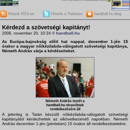
Híreink RSS-en
Híreink a Twitteren
handball.hu blog
Kérdezd a szövetségi kapitányt!
2006. november 20. 10:24
© handball.hu
Az Európa-bajnokság előtt hat nappal, december 1-jén 15
órakor a magyar nőikézilabda-válogatott szövetségi kapitánya,
Németh András
várja a kérdéseiteket.
Németh András ismét a
handball.hu olvasóinak
rendelkezésére áll
A jelenleg is Tatán készülő nőikézilabda-válogatott szövetségi
kapitányától kérdezhettek az elkövetkezendő napokban. Németh
András december 1-jén (pénteken) 15 órakor áll rendelkezésetekre.