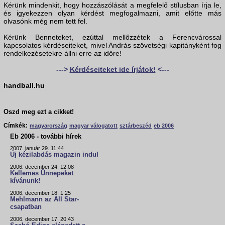
Kérünk mindenkit, hogy hozzászólását a megfelelő stílusban írja le,
és igyekezzen olyan kérdést megfogalmazni, amit előtte más
olvasónk még nem tett fel.
Kérünk Benneteket, ezúttal mellőzzétek a Ferencvárossal
kapcsolatos kérdéseiteket, mivel András szövetségi kapitányként fog
rendelkezésetekre állni erre az időre!
--->
Kérdéseiteket ide írjátok!
<---
handball.hu
Oszd meg ezt a cikket!
Címkék:
magyarország
magyar válogatott
sztárbeszéd
eb 2006
Eb 2006 - további hírek
2007. január 29. 11:44
Új kézilabdás magazin indul
2006. december 24. 12:08
Kellemes Ünnepeket
kívánunk!
2006. december 18. 1:25
Mehlmann az All Star-
csapatban
2006. december 17. 20:43