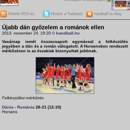
Híreink RSS-en
Híreink a Twitteren
handball.hu blog
Újabb dán győzelem a románok ellen
2013. november 24. 19:20
© handball.hu
Vasárnap ismét összecsapott egymással a felkészülés
jegyében a
dán
és a
román
válogatott. A Horsensben rendezett
mérkőzésen is az északiak bizonyultak jobbnak.
Felkészülési mérkőzés
Dánia
-
Románia
26-21 (12-10)
Horsens