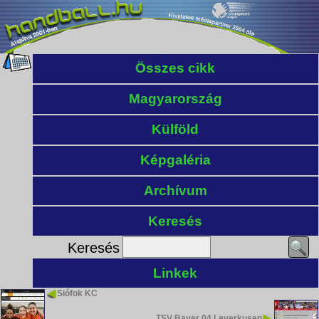
Összes cikk
Magyarország
Külföld
Képgaléria
Archívum
Keresés
Keresés
Linkek
Siófok KC
TSV Bayer 04 Leverkusen