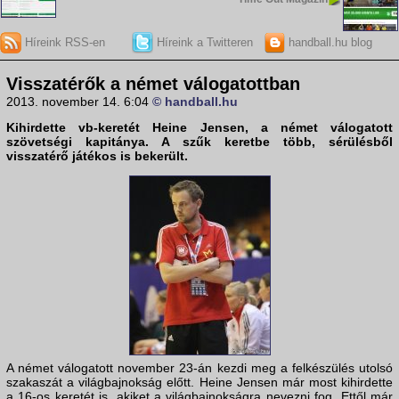
Híreink RSS-en
Híreink a Twitteren
handball.hu blog
Visszatérők a német válogatottban
2013. november 14. 6:04
© handball.hu
Kihirdette vb-keretét
Heine Jensen
, a német válogatott
szövetségi kapitánya. A szűk keretbe több, sérülésből
visszatérő játékos is bekerült.
A német válogatott november 23-án kezdi meg a felkészülés utolsó
szakaszát a világbajnokság előtt. Heine Jensen már most kihirdette
a 16-os keretét is, akiket a világbajnokságra nevezni fog. Ettől már