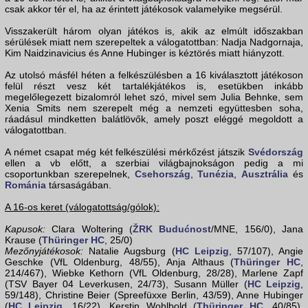
csak akkor tér el, ha az érintett játékosok valamelyike megsérül.
Visszakerült három olyan játékos is, akik az elmúlt időszakban
sérülések miatt nem szerepeltek a válogatottban: Nadja Nadgornaja,
Kim Naidzinavicius és Anne Hubinger is kéztörés miatt hiányzott.
Az utolsó másfél héten a felkészülésben a 16 kiválasztott játékoson
felül részt vesz két tartalékjátékos is, esetükben inkább
megelőlegezett bizalomról lehet szó, mivel sem Julia Behnke, sem
Xenia Smits nem szerepelt még a nemzeti együttesben soha,
ráadásul mindketten balátlövők, amely poszt eléggé megoldott a
válogatottban.
A német csapat még két felkészülési mérkőzést játszik
Svédország
ellen a vb előtt, a szerbiai világbajnokságon pedig a mi
csoportunkban szerepelnek,
Csehország
,
Tunézia
,
Ausztrália
és
Románia
társaságában.
A 16-os keret (válogatottság/gólok):
Kapusok:
Clara Woltering (
ŽRK Budućnost
/MNE, 156/0), Jana
Krause (
Thüringer HC
, 25/0)
Mezőnyjátékosok:
Natalie Augsburg (
HC Leipzig
, 57/107), Angie
Geschke (VfL Oldenburg, 48/55), Anja Althaus (
Thüringer HC
,
214/467), Wiebke Kethorn (VfL Oldenburg, 28/28), Marlene Zapf
(TSV Bayer 04 Leverkusen, 24/73), Susann Müller (
HC Leipzig
,
59/148), Christine Beier (Spreefüxxe Berlin, 43/59), Anne Hubinger
(
HC Leipzig
, 16/22), Kerstin Wohlbold (
Thüringer HC
, 40/85),