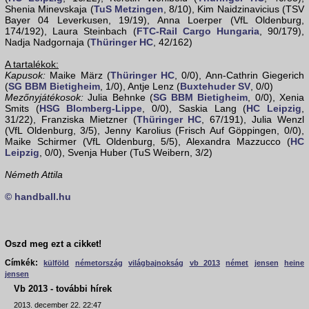
Shenia Minevskaja (
TuS Metzingen
, 8/10), Kim Naidzinavicius (TSV
Bayer 04 Leverkusen, 19/19), Anna Loerper (VfL Oldenburg,
174/192), Laura Steinbach (
FTC-Rail Cargo Hungaria
, 90/179),
Nadja Nadgornaja (
Thüringer HC
, 42/162)
A tartalékok:
Kapusok:
Maike März (
Thüringer HC
, 0/0), Ann-Cathrin Giegerich
(
SG BBM Bietigheim
, 1/0), Antje Lenz (
Buxtehuder SV
, 0/0)
Mezőnyjátékosok:
Julia Behnke (
SG BBM Bietigheim
, 0/0), Xenia
Smits (
HSG Blomberg-Lippe
, 0/0), Saskia Lang (
HC Leipzig
,
31/22), Franziska Mietzner (
Thüringer HC
, 67/191), Julia Wenzl
(VfL Oldenburg, 3/5), Jenny Karolius (Frisch Auf Göppingen, 0/0),
Maike Schirmer (VfL Oldenburg, 5/5), Alexandra Mazzucco (
HC
Leipzig
, 0/0), Svenja Huber (TuS Weibern, 3/2)
Németh Attila
© handball.hu
Oszd meg ezt a cikket!
Címkék:
külföld
németország
világbajnokság
vb 2013
német
jensen
heine
jensen
Vb 2013 - további hírek
2013. december 22. 22:47