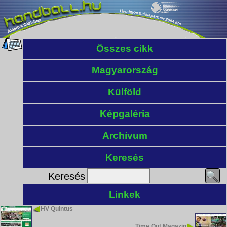
Összes cikk
Magyarország
Külföld
Képgaléria
Archívum
Keresés
Keresés
Linkek
HV Quintus
Time Out Magazin