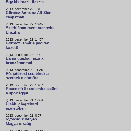
Egy kis brazil fieszta
2013. december 22. 18:01
Görbicz Anita az All Star-
csapatban!
2013. december 22. 16:45
Szerbiában ment mennybe
Brazília
2013. december 22. 14:57
Görbicz ismét a jelöltek
között!
2013. december 22. 14:01
Dánia utazhat haza a
bronzéremmel
2013. december 22. 11:28
Két játékost cserélnek a
szerbek a döntőre
2013. december 22. 10:07
Rousseff: Szerelembe estünk
a sportággal
2013. december 21. 17:06
Újabb világrekord
születőben
2013. december 21. 0:07
Nyolcadik helyen
Magyarország
2013. december 20. 20:15