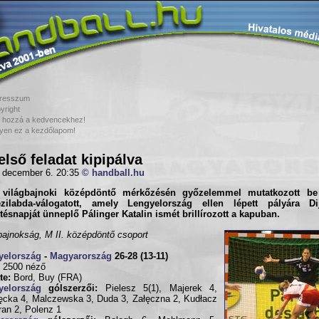
resszum
yright
 hozzá a kedvencekhez!
yen ez a kezdőlapom!
első feladat kipipálva
 december 6. 20:35
© handball.hu
 világbajnoki középdöntő mérkőzésén győzelemmel mutatkozott 
zilabda-válogatott
, amely
Lengyelország
ellen lépett pályára Di
tésnapját ünneplő Pálinger Katalin ismét brillírozott a kapuban.
bajnokság, M II. középdöntő csoport
yelország
-
Magyarország
26-28 (13-11)
, 2500 néző
te:
Bord, Buy (FRA)
yelország
gólszerzői:
Pielesz 5(1), Majerek 4,
cka 4, Malczewska 3, Duda 3, Załęczna 2, Kudłacz
ran 2, Polenz 1