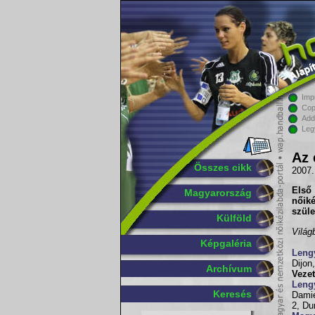
Imp
Cop
Add
Leg
Az 
Összes cikk
2007.
Első
Magyarország
nőiké
szüle
Külföld
Világ
Képgaléria
Leng
Dijon
Archívum
Vezet
Leng
Keresés
Damię
2, Du