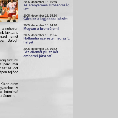
2005. december 18. 16:40
Az aranyérmes Oroszország
lett
2005. december 18. 15:50
Görbicz a legjobbak között
2005. december 18. 14:10
re a nehezen
Megvan a bronzérem!
k kiiktatni,
2005. december 18. 11:54
zzel ismét
Hollandia szerezte meg az 5.
nban Balogh
helyet
2005. december 18. 10:52
"Az ellenfél plusz két
emberrel játszott"
rcig tudtunk
sz perc már
 ezt az időt
épen fejlődő
. Külön öröm
gyarokat. A
a hátralevő
tudásunkat.