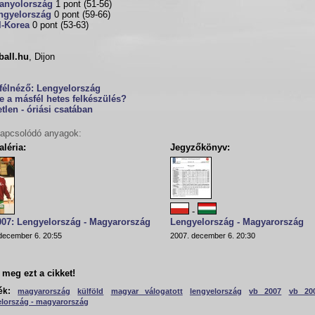
anyolország
1 pont (51-56)
ngyelország
0 pont (59-66)
l-Korea
0 pont (53-63)
ball.hu
, Dijon
félnéző:
Lengyelország
e a másfél hetes felkészülés?
tlen - óriási csatában
apcsolódó anyagok:
léria:
Jegyzőkönyv:
-
007: Lengyelország - Magyarország
Lengyelország - Magyarország
december 6. 20:55
2007. december 6. 20:30
meg ezt a cikket!
ék:
magyarország
külföld
magyar válogatott
lengyelország
vb 2007
vb 20
elország - magyarország