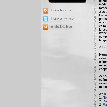
edzőp
Görbi
támad
Híreink RSS-en
állá
Borbá
Híreink a Twitteren
páros
egy G
et mu
handball.hu blog
kihar
Izab
szív
higgad
A tal
Néme
való
előre
minél
csapa
Zeno
szám
vere
mérkő
Az M 
1.
Né
2.
Ro
3.
Ma