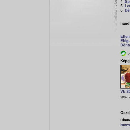
4.
Sp
5.
Le
6.
Dé
hand
Ellen
Elég-
Dönte
K
Képga
Vb 2
2007. 
Oszd 
Címk
lengy