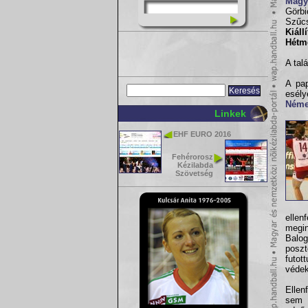
Magy
Görbi
Szűcs
Kiáll
Hétm
A tal
A pap
esél
Néme
Linkek
EHF EURO 2016
Fehérorosz
Kézilabda
Szövetség
ellen
megin
Balo
posz
futo
védek
Ellen
sem 