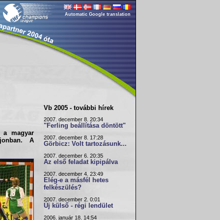
Automatic Google translation
Vb 2005 - további hírek
2007. december 8. 20:34
"Ferling beállítása döntött"
be a
magyar
2007. december 8. 17:28
jonban. A
Görbicz: Volt tartozásunk...
2007. december 6. 20:35
Az első feladat kipipálva
2007. december 4. 23:49
Elég-e a másfél hetes
felkészülés?
2007. december 2. 0:01
Új külső - régi lendület
2006. január 18. 14:54