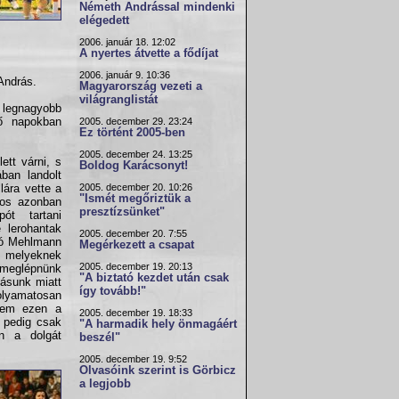
Németh Andrással mindenki
elégedett
2006. január 18. 12:02
A nyertes átvette a fődíjat
2006. január 9. 10:36
András.
Magyarország vezeti a
világranglistát
a legnagyobb
ő napokban
2005. december 29. 23:24
Ez történt 2005-ben
2005. december 24. 13:25
ett várni, s
Boldog Karácsonyt!
ban landolt
2005. december 20. 10:26
lára vette a
"Ismét megőriztük a
nos azonban
presztízsünket"
ót tartani
e lerohantak
2005. december 20. 7:55
jtó Mehlmann
Megérkezett a csapat
, melyeknek
2005. december 19. 20:13
meglépnünk
"A biztató kezdet után csak
lásunk miatt
így tovább!"
folyamatosan
 sem ezen a
2005. december 19. 18:33
i pedig csak
"A harmadik hely önmagáért
n a dolgát
beszél"
2005. december 19. 9:52
Olvasóink szerint is Görbicz
a legjobb