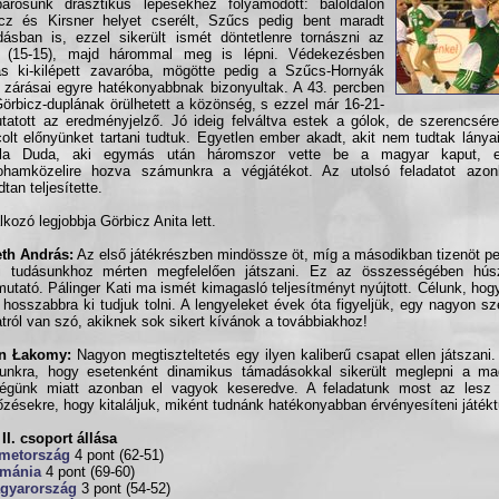
árosunk drasztikus lépésekhez folyamodott: baloldalon
cz és Kirsner helyet cserélt, Szűcs pedig bent maradt
ásban is, ezzel sikerült ismét döntetlenre tornászni az
st (15-15), majd hárommal meg is lépni. Védekezésben
s ki-kilépett zavaróba, mögötte pedig a Szűcs-Hornyák
 zárásai egyre hatékonyabbnak bizonyultak. A 43. percben
örbicz-duplának örülhetett a közönség, s ezzel már 16-21-
tatott az eredményjelző. Jó ideig felváltva estek a gólok, de szerencsé
colt előnyünket tartani tudtuk. Egyetlen ember akadt, akit nem tudtak lányain
ela Duda, aki egymás után háromszor vette be a magyar kaput, e
rohamközelire hozva számunkra a végjátékot. Az utolsó feladatot azo
tan teljesítette.
álkozó legjobbja Görbicz Anita lett.
th András:
Az első játékrészben mindössze öt, míg a másodikban tizenöt pe
si tudásunkhoz mérten megfelelően játszani. Ez az összességében hú
mutató. Pálinger Kati ma ismét kimagasló teljesítményt nyújtott. Célunk, hogy
 hosszabbra ki tudjuk tolni. A lengyeleket évek óta figyeljük, egy nagyon sz
tról van szó, akiknek sok sikert kívánok a továbbiakhoz!
n Łakomy:
Nagyon megtiszteltetés egy ilyen kaliberű csapat ellen játszani
unkra, hogy esetenként dinamikus támadásokkal sikerült meglepni a ma
ségünk miatt azonban el vagyok keseredve. A feladatunk most az lesz 
zésekre, hogy kitaláljuk, miként tudnánk hatékonyabban érvényesíteni játék
II. csoport állása
metország
4 pont (62-51)
mánia
4 pont (69-60)
gyarország
3 pont (54-52)