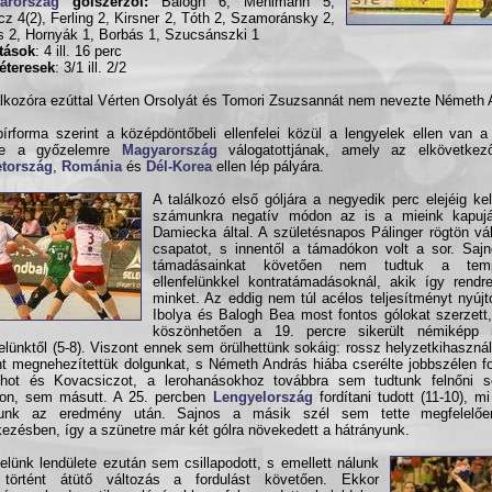
arország
gólszerzői:
Balogh 6, Mehlmann 5,
cz 4(2), Ferling 2, Kirsner 2, Tóth 2, Szamoránsky 2,
 2, Hornyák 1, Borbás 1, Szucsánszki 1
ítások
: 4 ill. 16 perc
éteresek
: 3/1 ill. 2/2
álkozóra ezúttal Vérten Orsolyát és Tomori Zsuzsannát nem nevezte Németh 
írforma szerint a középdöntőbeli ellenfelei közül a lengyelek ellen van 
ye a győzelemre
Magyarország
válogatottjának, amely az elkövetkez
tország
,
Románia
és
Dél-Korea
ellen lép pályára.
A találkozó első góljára a negyedik perc elejéig kell
számunkra negatív módon az is a mieink kapujá
Damiecka által. A születésnapos Pálinger rögtön vál
csapatot, s innentől a támadókon volt a sor. Saj
támadásainkat követően nem tudtuk a temp
ellenfelünkkel kontratámadásoknál, akik így rendr
minket. Az eddig nem túl acélos teljesítményt nyú
Ibolya és Balogh Bea most fontos gólokat szerzett
köszönhetően a 19. percre sikerült némiképp 
felünktől (5-8). Viszont ennek sem örülhettünk sokáig: rossz helyzetkihaszná
t megnehezítettük dolgunkat, s Németh András hiába cserélte jobbszélen 
ghot és Kovacsiczot, a lerohanásokhoz továbbra sem tudtunk felnőni
ton, sem másutt. A 25. percben
Lengyelország
fordítani tudott (11-10), m
ttunk az eredmény után. Sajnos a másik szél sem tette megfelelőe
ezésben, így a szünetre már két gólra növekedett a hátrányunk.
felünk lendülete ezután sem csillapodott, s emellett nálunk
történt átütő változás a fordulást követően. Ekkor