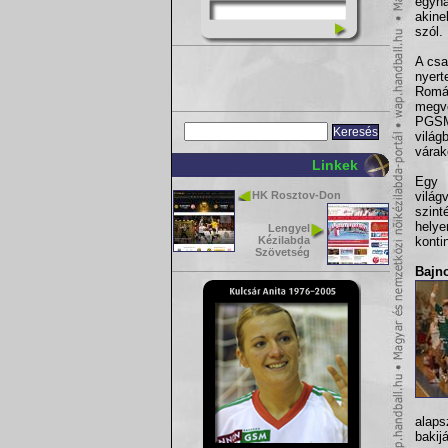
egyha
akin
szól.
A csa
nyert
Romá
megve
PGSM
világ
várak
Linkek
Egy 
HK Rosztov-Don
világ
szint
hely
Lengyel
Kézilabda
konti
Szövetség
Bajn
alap
bakij