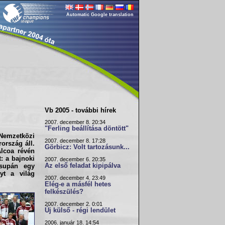
Automatic Google translation
Vb 2005 - további hírek
2007. december 8. 20:34
"Ferling beállítása döntött"
 Nemzetközi
2007. december 8. 17:28
ország áll.
Görbicz: Volt tartozásunk...
Alcoa révén
: a bajnoki
2007. december 6. 20:35
Az első feladat kipipálva
csupán egy
yt a világ
2007. december 4. 23:49
Elég-e a másfél hetes
felkészülés?
2007. december 2. 0:01
Új külső - régi lendület
2006. január 18. 14:54