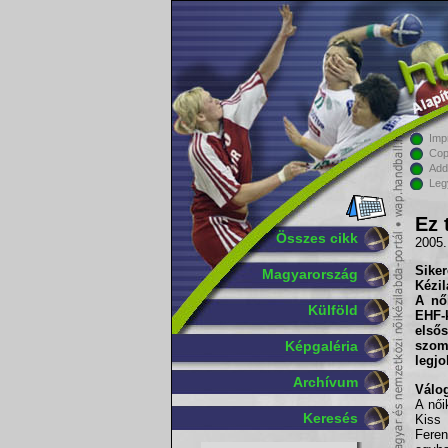
Imp
Cop
Add
Leg
Ez 
Összes cikk
2005.
Sike
Magyarország
Kézil
A női
Külföld
EHF-
első
Képgaléria
szom
legjo
Archívum
Válog
A női
Keresés
Kiss
Fere