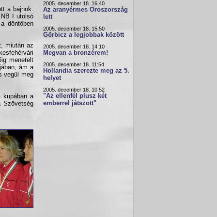
2005. december 18. 16:40
tt a bajnok:
Az aranyérmes Oroszország
 NB I utolsó
lett
 a döntőben
2005. december 18. 15:50
Görbicz a legjobbak között
t, miután az
2005. december 18. 14:10
esfehérvári
Megvan a bronzérem!
ig menetelt
2005. december 18. 11:54
ájában, ám a
Hollandia szerezte meg az 5.
 s végül meg
helyet
2005. december 18. 10:52
"Az ellenfél plusz két
a kupában a
emberrel játszott"
a Szövetség