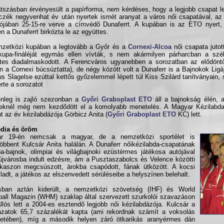
átszásban érvényesült a papírforma, nem kérdéses, hogy a legjobb csapat le
czék negyvenhat év után nyertek ismét aranyat a város női csapatával, az
lójában 25-15-re verve a címvédő Dunaferrt. A kupában is az ETO nyert,
én a Dunaferrt birkózta le az együttes.
zetközi kupában a legtovább a Győr és a
Cornexi-Alcoa
női csapata jutot
upa-fináléját egymás ellen vívták, s nem akármilyen párharcban a szék
tes diadalmaskodott. A Ferencváros ugyanebben a sorozatban az elődöntő
n a Cornexi búcsúztatta), de négy között volt a Dunaferr is a Bajnokok Lig
 Slagelse ezúttal kettős győzelemmel lépett túl Kiss Szilárd tanítványain,
erte a sorozatot
enleg is zajló szezonban a
Győri Graboplast ETO
áll a bajnokság élén, 
yeknél még nem kezdődött el a komolyabb menetelés. A Magyar Kézilabd
nt az év kézilabdázója Görbicz Anita (
Győri Graboplast ETO
KC) lett.
édia és öröm
ár 19-én nemcsak a magyar, de a nemzetközi sportélet is
bbent Kulcsár Anita halálán. A Dunaferr nőikézilabda-csapatának
a-bajnok, olimpiai és világbajnoki ezüstérmes játékosa autójával
jvárosba indult edzésre, ám a Pusztaszabolcs és Velence közötti
kaszon megcsúszott, árokba csapódott, fának ütközött. A kocsi
lladt, a játékos az elszenvedett sérüléseibe a helyszínen belehalt.
lisban aztán kiderült, a nemzetközi szövetség (IHF) és World
all Magazin (WHM) szaklap által szervezett szurkolói szavazáson
llós lett a 2004-es esztendő legjobb női kézilabdázója. Kulcsár a
zatok 65,7 százalékát kapta (ami rekordnak számít a voksolás
netében), míg a második helyen záró ötkarikás aranyérmes dán