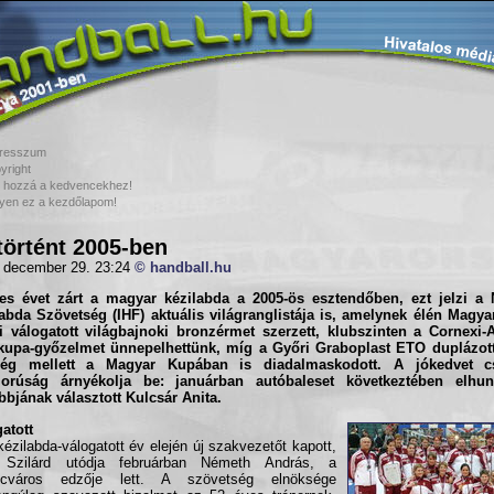
resszum
yright
 hozzá a kedvencekhez!
yen ez a kezdőlapom!
történt 2005-ben
 december 29. 23:24
© handball.hu
res évet zárt a magyar kézilabda a
2005-ös esztendőben
, ezt jelzi a
abda Szövetség (IHF) aktuális világranglistája is, amelynek élén Magyar
 válogatott világbajnoki bronzérmet szerzett, klubszinten a Cornexi-
kupa-győzelmet ünnepelhettünk, míg a Győri Graboplast ETO duplázott
ség mellett a Magyar Kupában is diadalmaskodott. A jókedvet 
orúság árnyékolja be: januárban autóbaleset következtében elhun
bbjának választott Kulcsár Anita.
atott
kézilabda-válogatott év elején új szakvezetőt kapott,
 Szilárd utódja februárban Németh András, a
ncváros edzője lett. A szövetség elnöksége