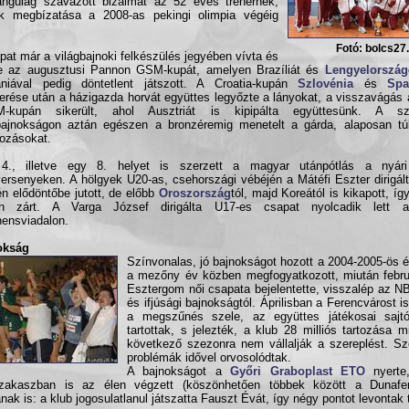
ngúlag szavazott bizalmat az 52 éves trénernek,
ek megbízatása a 2008-as pekingi olimpia végéig
Fotó: bolcs27
pat már a világbajnoki felkészülés jegyében vívta és
e az augusztusi Pannon GSM-kupát, amelyen Brazíliát és
Lengyelország
niával pedig döntetlent játszott. A Croatia-kupán
Szlovénia
és
Spa
rése után a házigazda horvát együttes legyőzte a lányokat, a visszavágás
-kupán sikerült, ahol Ausztriát is kipipálta együttesünk. A szen
bajnokságon aztán egészen a bronzéremig menetelt a gárda, alaposan túlt
ozásokat.
4., illetve egy 8. helyet is szerzett a magyar utánpótlás a nyári
versenyeken. A hölgyek U20-as, csehországi vébéjén a Mátéfi Eszter dirigált
én elődöntőbe jutott, de előbb
Oroszország
tól, majd Koreától is kikapott, í
en zárt. A Varga József dirigálta U17-es csapat nyolcadik lett az
nensviadalon.
okság
Színvonalas, jó bajnokságot hozott a 2004-2005-ös 
a mezőny év közben megfogyatkozott, miután febru
Esztergom női csapata bejelentette, visszalép az NB 
és ifjúsági bajnokságtól. Áprilisban a Ferencvárost 
a megszűnés szele, az együttes játékosai sajtót
tartottak, s jelezték, a klub 28 milliós tartozása mi
következő szezonra nem vállalják a szereplést. Sz
problémák idővel orvosolódtak.
A bajnokságot a
Győri Graboplast ETO
nyerte
szakaszban is az élen végzett (köszönhetően többek között a Dunafe
ának is: a klub jogosulatlanul játszatta Fauszt Évát, így négy pontot levontak t