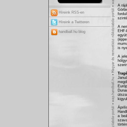
A ráj
Görbi
Híreink RSS-en
fordu
szint
Híreink a Twitteren
A nem
EHF-k
handball.hu blog
együt
(éppe
mumus
is ny
A jel
hölg
szeri
Trag
Janu
megdö
Európ
Dunaú
útsza
kigyu
Ápri
Handb
a beá
szava
törté