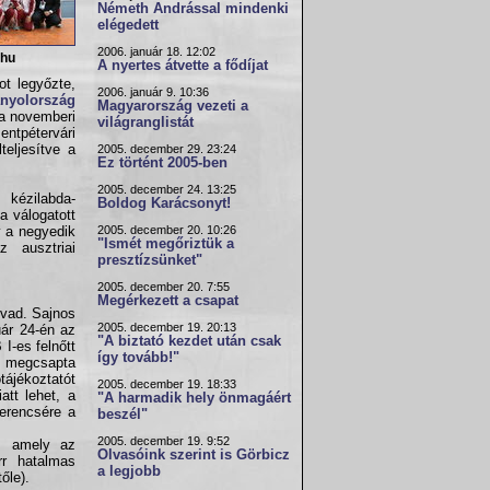
Németh Andrással mindenki
elégedett
2006. január 18. 12:02
.hu
A nyertes átvette a fődíjat
ot legyőzte,
2006. január 9. 10:36
nyolország
Magyarország vezeti a
 a novemberi
világranglistát
tpétervári
eljesítve a
2005. december 29. 23:24
Ez történt 2005-ben
2005. december 24. 13:25
 kézilabda-
Boldog Karácsonyt!
a válogatott
2005. december 20. 10:26
gy a negyedik
"Ismét megőriztük a
 ausztriai
presztízsünket"
2005. december 20. 7:55
Megérkezett a csapat
évad. Sajnos
2005. december 19. 20:13
ár 24-én az
"A biztató kezdet után csak
I-es felnőtt
így tovább!"
is megcsapta
ájékoztatót
2005. december 19. 18:33
att lehet, a
"A harmadik hely önmagáért
erencsére a
beszél"
2005. december 19. 9:52
, amely az
Olvasóink szerint is Görbicz
rr hatalmas
a legjobb
őle).