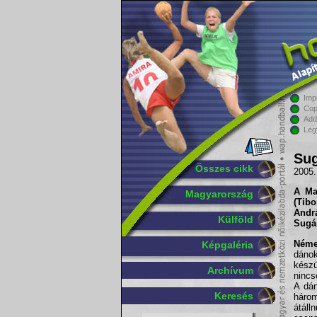
Imp
Cop
Add
Leg
Sug
Összes cikk
2005.
A Ma
Magyarország
(
Tibo
Andrá
Külföld
Sugá
Néme
Képgaléria
dáno
készü
Archívum
nincs
A dán
Keresés
háro
átáll