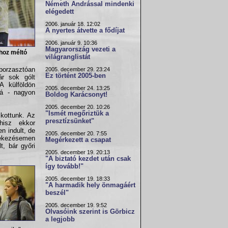
Németh Andrással mindenki
elégedett
2006. január 18. 12:02
A nyertes átvette a fődíjat
2006. január 9. 10:36
Magyarország vezeti a
hoz méltó
világranglistát
orzasztóan
2005. december 29. 23:24
Ez történt 2005-ben
ár sok gólt
A külföldön
2005. december 24. 13:25
vá - nagyon
Boldog Karácsonyt!
2005. december 20. 10:26
"Ismét megőriztük a
lkottunk. Az
presztízsünket"
 hisz ekkor
n indult, de
2005. december 20. 7:55
dekezésemen
Megérkezett a csapat
t, bár győri
2005. december 19. 20:13
"A biztató kezdet után csak
így tovább!"
2005. december 19. 18:33
"A harmadik hely önmagáért
beszél"
2005. december 19. 9:52
Olvasóink szerint is Görbicz
a legjobb