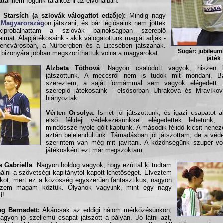
ttal nem fogunk találkozni az élvonalban.
 Starsích (a szlovák válogattot edzője):
Mindig nagy
m
Magyarország
on játszani, és bár légiósaink nem jöttek
kipróbálhattam a szlovák bajnokságban szereplő
ljaimat. Alapjátékosaink - akik válogatottunk magját adják -
encvárosban, a Nürbergben és a Lipcsében játszanak.
Sugár: jubileum
 bizonyára jobban megszoríthattuk volna a magyarokat.
játék
Alzbeta Tóthová
: Nagyon csalódott vagyok, hiszen b
játszottunk. A meccsről nem is tudok mit mondani. B
szereztem, a saját formámmal sem vagyok elégedett. 
szereplő játékosaink - elsősorban Uhraková és Mravíko
hiányoztak.
Vérten Orsolya
: Ismét jól játszottunk, és igazi csapatot a
első félideji védekezésünkkel elégedettek lehetünk,
mindössze nyolc gólt kaptunk. A második félidő kicsit neheze
aztán belelendültünk. Támadásban jól játszottam, de a vé
szerintem van még mit javítani. A közönségünk szuper vol
játékosként ezt már megszoktam.
 Gabriella
: Nagyon boldog vagyok, hogy ezúttal ki tudtam
álni a szövetségi kapitánytól kapott lehetőséget. Élveztem
ékot, mert ez a közösség egyszerűen fantasztikus, nagyon
érzem magam köztük. Olyanok vagyunk, mint egy nagy
d!
ng Bernadett:
Akárcsak az eddigi három mérkőzésünkön,
agyon jó szellemű csapat játszott a pályán. Jó látni azt,