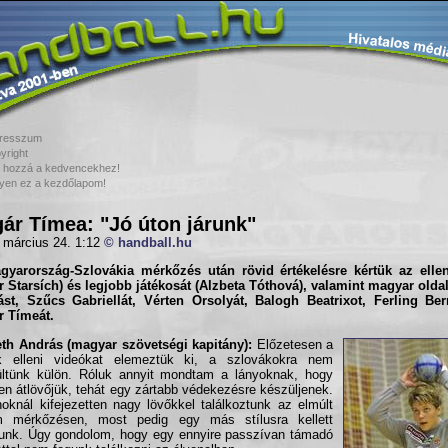
resszum
yright
 hozzá a kedvencekhez!
yen ez a kezdőlapom!
ár Tímea: "Jó úton járunk"
 március 24. 1:12
© handball.hu
gyarország-Szlovákia mérkőzés után rövid értékelésre kértük az ellen
r Starsích
) és legjobb játékosát (
Alzbeta Tóthová
), valamint magyar olda
st, Szűcs Gabriellát, Vérten Orsolyát, Balogh Beatrixot, Ferling Ber
r Tímeát.
th András (magyar szövetségi kapitány):
Előzetesen a
k elleni videókat elemeztük ki, a szlovákokra nem
ltünk külön. Róluk annyit mondtam a lányoknak, hogy
en átlövőjük, tehát egy zártabb védekezésre készüljenek.
oknál kifejezetten nagy lövőkkel találkoztunk az elmúlt
m mérkőzésen, most pedig egy más stílusra kellett
nunk. Úgy gondolom, hogy egy ennyire passzívan támadó