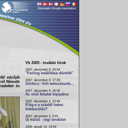
Automatic Google translation
Vb 2005 - további hírek
2007. december 8. 20:34
"Ferling beállítása döntött"
fél edzőjét
2007. december 8. 17:28
lról
Németh
Görbicz: Volt tartozásunk...
nadettet és
2007. december 6. 20:35
Az első feladat kipipálva
2007. december 4. 23:49
Elég-e a másfél hetes
felkészülés?
2007. december 2. 0:01
Új külső - régi lendület
2006. január 18. 14:54