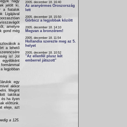
 egyik "nagy
2005. december 18. 16:40
 jelölt ki,
Az aranyérmes Oroszország
 a fiatalok
lett
k Ligájával
2005. december 18. 15:50
borzasztóan
Görbicz a legjobbak között
 visszavágót
őt, amelyre
2005. december 18. 14:10
sok gond még
Megvan a bronzérem!
2005. december 18. 11:54
Hollandia szerezte meg az 5.
 szlovákok a
helyet
ért a lehető
szerencsére
2005. december 18. 10:52
"Az ellenfél plusz két
nség is! Jól
emberrel játszott"
l egyébként
A formámmal
a legjobban
árulok egy
 mivel akkor
elni. Megint
tt taktikai
 és ha ilyen
ak előttünk.
 eleje, azt
edig a 125.