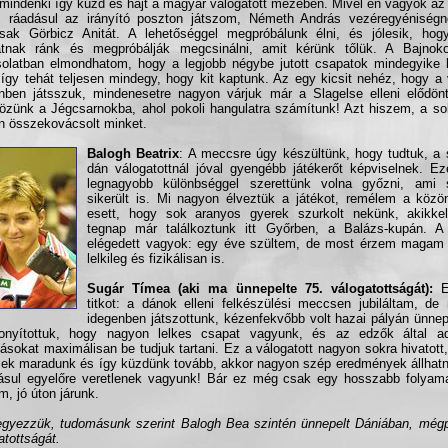
mindenki így küzd és hajt a magyar válogatott mezében. Mivel én vagyok az
, ráadásul az irányító poszton játszom, Németh András vezéregyéniségnek
sak Görbicz Anitát. A lehetőséggel megpróbálunk élni, és jólesik, hogy
atnak ránk és megpróbálják megcsinálni, amit kérünk tőlük. A Bajnoko
olatban elmondhatom, hogy a legjobb négybe jutott csapatok mindegyike 
 így tehát teljesen mindegy, hogy kit kaptunk. Az egy kicsit nehéz, hogy a
nben játsszuk, mindenesetre nagyon várjuk már a Slagelse elleni elődönt
tözünk a Jégcsarnokba, ahol pokoli hangulatra számítunk! Azt hiszem, a 
n összekovácsolt minket.
Balogh Beatrix
: A meccsre úgy készültünk, hogy tudtuk, a
dán válogatottnál jóval gyengébb játékerőt képviselnek. Ez
legnagyobb különbséggel szerettünk volna győzni, ami 
sikerült is. Mi nagyon élveztük a játékot, remélem a közö
esett, hogy sok aranyos gyerek szurkolt nekünk, akikke
tegnap már találkoztunk itt Győrben, a Balázs-kupán. 
elégedett vagyok: egy éve szültem, de most érzem magam 
lelkileg és fizikálisan is.
Sugár Tímea (aki ma ünnepelte 75. válogatottságát):
El
titkot: a dánok elleni felkészülési meccsen jubiláltam, de
idegenben játszottunk, kézenfekvőbb volt hazai pályán ünnep
onyítottuk, hogy nagyon lelkes csapat vagyunk, és az edzők által ado
tásokat maximálisan be tudjuk tartani. Ez a válogatott nagyon sokra hivatott,
sek maradunk és így küzdünk tovább, akkor nagyon szép eredmények állhatn
sul egyelőre veretlenek vagyunk! Bár ez még csak egy hosszabb folyamat
m, jó úton járunk.
gyezzük, tudomásunk szerint Balogh Bea szintén ünnepelt Dániában, mégp
atottságát.