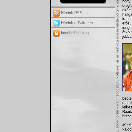
hogy 
öreg"
akárc
Híreink RSS-en
hallg
kapcs
Híreink a Twitteren
erős,
idege
átköl
handball.hu blog
jobba
bebiz
utasí
lelke
Ráadá
hisze
Megje
válog