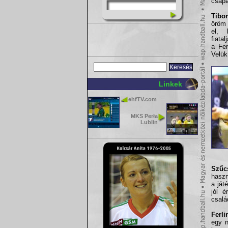
csapa
Tibor
örö
el, 
fiata
a Fer
Velük
Linkek
ehfTV.com
MKS Perła
Lublin
Szűcs
haszn
a ját
jól 
csalá
Ferli
egy n