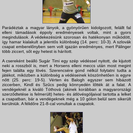
Parádéztak a magyar lányok, a gyönyörűen kidolgozott, felállt fal
elleni támadások éppoly eredményesek voltak, mint a gyors
megindulások. A védekezésünk szorosan és hatékonyan működött,
így hamar kialakult a jelentős különbség (14. perc: 10-3). A szlovák
csapat emberelőnyben sem volt igazán eredményes, mert Pálinger
több ziccert, sőt egy hetest is hárított.
A csereként beálló Sugár Timi egy szép védéssel nyitott, de kijutott
neki a rosszból is, mert a Horsens elleni meccs után most megint
fejen találta egy lövés. Szerencsére gond nélkül folytatni tudta a
játékot, miközben a különbség a védéseinek köszönhetően is egyre
nőtt (25. perc: 19-5). Vérten és Balogh egyszer sem hibázott
ziccerben, Kindl és Szűcs pedig könnyedén lőtték át a falat. A
vendégeknél a kiváló Tóthová (akinek korábban a magyarországi
szerződtetése is felmerült) hetes- és átlövésgóljaival tartotta a lelket
a csapatban, bár a vendégeknek még a 10 gólon belül sem sikerült
kerülniük. A félidőre 21-8-cal vonultak a csapatok.