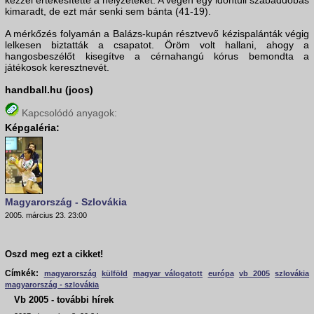
kézzel értékesítette a helyzeteket. A végén egy időntúli szabaddobás
kimaradt, de ezt már senki sem bánta (41-19).
A mérkőzés folyamán a Balázs-kupán résztvevő kézispalánták végig
lelkesen biztatták a csapatot. Öröm volt hallani, ahogy a
hangosbeszélőt kisegítve a cérnahangú kórus bemondta a
játékosok keresztnevét.
handball.hu (joos)
Kapcsolódó anyagok:
Képgaléria:
Magyarország - Szlovákia
2005. március 23. 23:00
Oszd meg ezt a cikket!
Címkék:
magyarország
külföld
magyar válogatott
európa
vb 2005
szlovákia
magyarország - szlovákia
Vb 2005 - további hírek