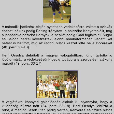
A második játékrész elején nyitottabb védekezésre váltott a szlovák
csapat, nálunk pedig Ferling irányított, a balszélre Kenyeres állt, míg
a jobbátlövő pozíciót Hornyák, a beállót pedig Gaál foglalta el. Sugár
és Balogh percei következtek: előbbi bombaformában védett, két
hetest is hárított, míg az utóbbi biztos kézzel lőtte be a ziccereket
(40. perc: 27-13).
Herr Orsolya debütált a magyar válogatottban, Kindl tartotta jó
lövőformáját, a védekezésünk pedig továbbra is szoros és hatékony
maradt (49. perc: 33-17).
A végjátékra könnyed gálaelőadás alakult ki, olyannyira, hogy a
különbség húszra nőtt (54. perc: 38-18). Herr Orsolya lehúzta a
rolót, a megindulások után pedig Vérten, Kenyeres és Szűcs biztos