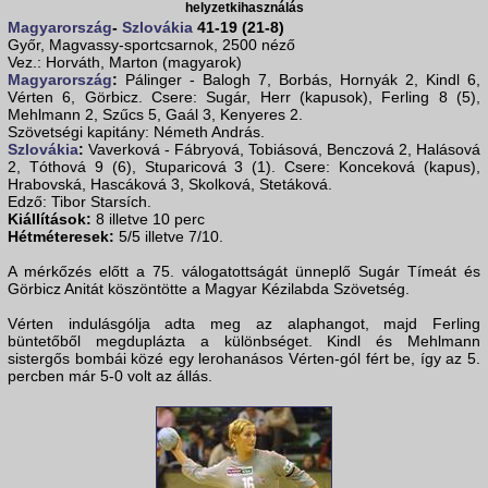
helyzetkihasználás
Magyarország
-
Szlovákia
41-19 (21-8)
Győr, Magvassy-sportcsarnok, 2500 néző
Vez.: Horváth, Marton (magyarok)
Magyarország
:
Pálinger - Balogh 7, Borbás, Hornyák 2, Kindl 6,
Vérten 6, Görbicz. Csere: Sugár, Herr (kapusok), Ferling 8 (5),
Mehlmann 2, Szűcs 5, Gaál 3, Kenyeres 2.
Szövetségi kapitány: Németh András.
Szlovákia
:
Vaverková - Fábryová, Tobiásová, Benczová 2, Halásová
2, Tóthová 9 (6), Stuparicová 3 (1). Csere: Konceková (kapus),
Hrabovská, Hascáková 3, Skolková, Stetáková.
Edző: Tibor Starsích.
Kiállítások:
8 illetve 10 perc
Hétméteresek:
5/5 illetve 7/10.
A mérkőzés előtt a 75. válogatottságát ünneplő Sugár Tímeát és
Görbicz Anitát köszöntötte a Magyar Kézilabda Szövetség.
Vérten indulásgólja adta meg az alaphangot, majd Ferling
büntetőből megduplázta a különbséget. Kindl és Mehlmann
sistergős bombái közé egy lerohanásos Vérten-gól fért be, így az 5.
percben már 5-0 volt az állás.