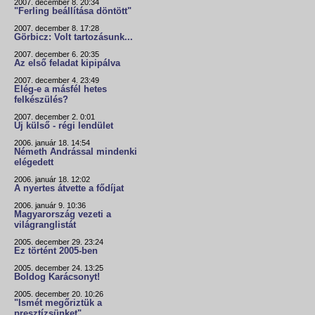
2007. december 8. 20:34
"Ferling beállítása döntött"
2007. december 8. 17:28
Görbicz: Volt tartozásunk...
2007. december 6. 20:35
Az első feladat kipipálva
2007. december 4. 23:49
Elég-e a másfél hetes
felkészülés?
2007. december 2. 0:01
Új külső - régi lendület
2006. január 18. 14:54
Németh Andrással mindenki
elégedett
2006. január 18. 12:02
A nyertes átvette a fődíjat
2006. január 9. 10:36
Magyarország vezeti a
világranglistát
2005. december 29. 23:24
Ez történt 2005-ben
2005. december 24. 13:25
Boldog Karácsonyt!
2005. december 20. 10:26
"Ismét megőriztük a
presztízsünket"