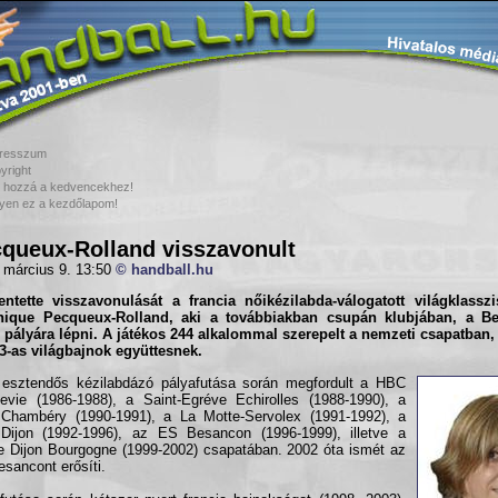
resszum
yright
 hozzá a kedvencekhez!
yen ez a kezdőlapom!
queux-Rolland visszavonult
 március 9. 13:50
© handball.hu
entette visszavonulását a francia nőikézilabda-válogatott világklasszi
nique Pecqueux-Rolland
, aki a továbbiakban csupán klubjában, a B
 pályára lépni. A játékos 244 alkalommal szerepelt a nemzeti csapatban, 
3-as világbajnok együttesnek.
esztendős kézilabdázó pályafutása során megfordult a HBC
evie (1986-1988), a Saint-Egréve Echirolles (1988-1990), a
Chambéry (1990-1991), a La Motte-Servolex (1991-1992), a
Dijon (1992-1996), az ES Besancon (1996-1999), illetve a
e Dijon Bourgogne (1999-2002) csapatában. 2002 óta ismét az
sancont erősíti.