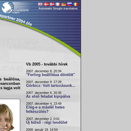
Automatic Google translation
Vb 2005 - további hírek
2007. december 8. 20:34
"Ferling beállítása döntött"
s beállósa,
2007. december 8. 17:28
esanconban
Görbicz: Volt tartozásunk...
s tagja volt
2007. december 6. 20:35
Az első feladat kipipálva
2007. december 4. 23:49
Elég-e a másfél hetes
felkészülés?
2007. december 2. 0:01
Új külső - régi lendület
2006. január 18. 14:54