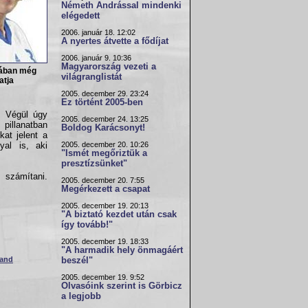
Németh Andrással mindenki
elégedett
2006. január 18. 12:02
A nyertes átvette a fődíjat
2006. január 9. 10:36
Magyarország vezeti a
jában még
világranglistát
atja
2005. december 29. 23:24
Ez történt 2005-ben
. Végül úgy
2005. december 24. 13:25
pillanatban
Boldog Karácsonyt!
at jelent a
2005. december 20. 10:26
yal is, aki
"Ismét megőriztük a
presztízsünket"
t számítani.
2005. december 20. 7:55
Megérkezett a csapat
2005. december 19. 20:13
"A biztató kezdet után csak
így tovább!"
2005. december 19. 18:33
"A harmadik hely önmagáért
land
beszél"
2005. december 19. 9:52
Olvasóink szerint is Görbicz
a legjobb