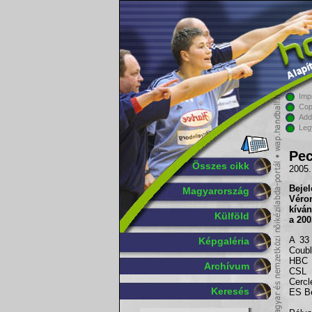
Imp
Cop
Add
Leg
Pec
Összes cikk
2005.
Bejel
Magyarország
Véro
kíván
Külföld
a 200
A 33 
Képgaléria
Coubl
HBC 
Archívum
CSL 
Cercl
Keresés
ES Be