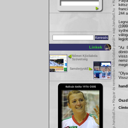
Pálya
kétsz
franc
244 a
Legna
(1999
sydn
válog
legjo
Linkek
"Az E
döntö
Német Kézilabda
vissz
Szövetség
nemz
megér
SønderjyskE
"Olya
Vissz
handb
Oszd 
Címk