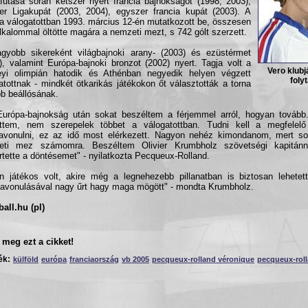
futása során kétszer nyert francia bajnokságot (1998, 2003),
er Ligakupát (2003, 2004), egyszer francia kupát (2003). A
ia válogatottban 1993. március 12-én mutatkozott be, összesen
lkalommal öltötte magára a nemzeti mezt, s 742 gólt szerzett.
gyobb sikereként világbajnoki arany- (2003) és ezüstérmet
), valamint Európa-bajnoki bronzot (2002) nyert. Tagja volt a
Vero klub
eyi olimpián hatodik és Athénban negyedik helyen végzett
folyt
atottnak - mindkét ötkarikás játékokon őt választották a torna
bb beállósának.
urópa-bajnokság után sokat beszéltem a férjemmel arról, hogyan tovább
ttem, nem szerepelek többet a válogatottban. Tudni kell a megfelelő 
avonulni, ez az idő most elérkezett. Nagyon nehéz kimondanom, mert sok
eti mez számomra. Beszéltem Olivier Krumbholz szövetségi kapitánn
tette a döntésemet" - nyilatkozta Pecqueux-Rolland.
n játékos volt, akire még a legnehezebb pillanatban is biztosan lehetet
avonulásával nagy űrt hagy maga mögött" - mondta Krumbholz.
all.hu (pl)
meg ezt a cikket!
ék:
külföld
európa
franciaország
vb 2005
pecqueux-rolland véronique
pecqueux-rol