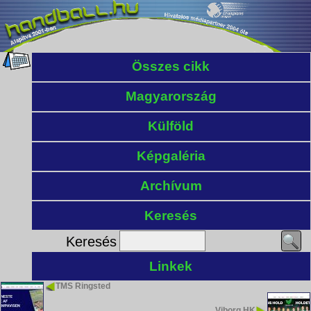
Összes cikk
Magyarország
Külföld
Képgaléria
Archívum
Keresés
Keresés
Linkek
TMS Ringsted
Viborg HK