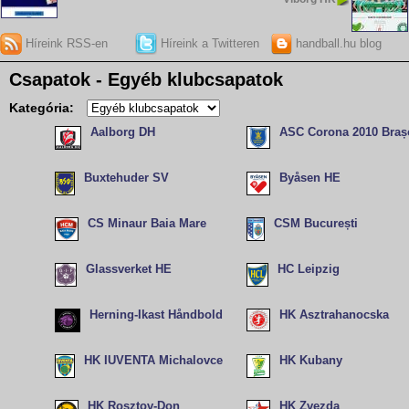
Híreink RSS-en
Híreink a Twitteren
handball.hu blog
Csapatok - Egyéb klubcsapatok
Kategória:
Aalborg DH
ASC Corona 2010 Braș
Buxtehuder SV
Byåsen HE
CS Minaur Baia Mare
CSM București
Glassverket HE
HC Leipzig
Herning-Ikast Håndbold
HK Asztrahanocska
HK IUVENTA Michalovce
HK Kubany
HK Rosztov-Don
HK Zvezda