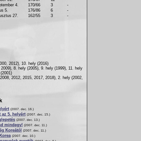
ptember 4.
170/66
3
-
us 5.
176/86
6
-
usztus 27.
162/55
3
-
2000, 2012), 10. hely (2016)
 2009), 8. hely (2005), 9. hely (1999), 11. hely
 (2001)
2008, 2012, 2015, 2017, 2018), 2. hely (2002,
k
lyért
(2007. dec. 16.)
 az 5. helyért
(2007. dec. 15.)
glepetés
(2007. dec. 13.)
end mindegy!
(2007. dec. 11.)
ég Koreától
(2007. dec. 11.)
-Korea
(2007. dec. 10.)