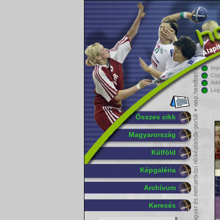
Imp
Cop
Add
Leg
Összes cikk
Magyarország
Külföld
Képgaléria
Archívum
Keresés