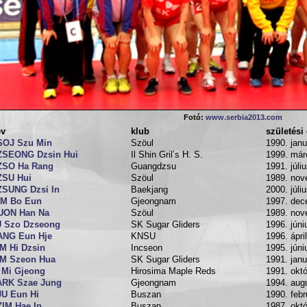
Fotó:
www.serbia2013.com
év
klub
születési
SOJ Szu Min
Szöul
1990. janu
ZSEONG Dzsin Hui
Il Shin Gril’s H. S.
1999. már
ZSO Ha Rang
Guangdzsu
1991. júli
ZSU Hui
Szöul
1989. nov
ZSUNG Dzsi In
Baekjang
2000. júli
IM Bo Eun
Gjeongnam
1997. dec
UON Han Na
Szöul
1989. nov
U Szo Dzseong
SK Sugar Gliders
1996. júni
ANG Eun Hje
KNSU
1996. ápril
M Hi Dzsin
Incseon
1995. júni
IM Szeon Hua
SK Sugar Gliders
1991. janu
 Mi Gjeong
Hirosima Maple Reds
1991. októ
ARK Szae Jung
Gjeongnam
1994. aug
JU Eun Hi
Buszan
1990. febr
IM Hae In
Buszan
1987. októ