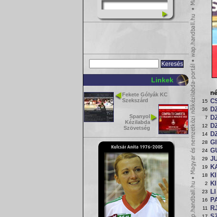
Linkek
n
Fekete Gólyák KC
Szekszárd
C
15
D
36
Spanyol
D
7
Kézilabda
D
12
Szövetség
D
14
G
28
G
24
J
29
K
19
KI
18
K
2
LI
23
P
16
R
11
SZ
17