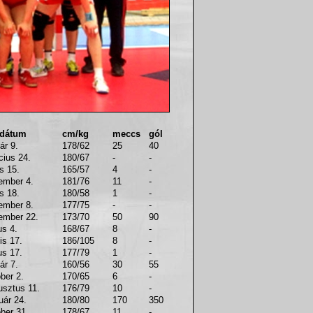
 dátum
cm/kg
meccs
gól
ár 9.
178/62
25
40
cius 24.
180/67
-
-
us 15.
165/57
4
-
ember 4.
181/76
11
-
us 18.
180/58
1
-
ember 8.
177/75
-
-
ember 22.
173/70
50
90
us 4.
168/67
8
-
is 17.
186/105
8
-
us 17.
177/79
1
-
ár 7.
160/56
30
55
ber 2.
170/65
6
-
usztus 11.
176/79
10
-
uár 24.
180/80
170
350
ber 31.
178/67
11
-