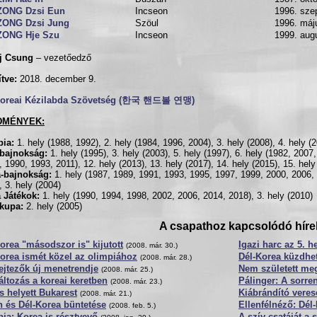
ZONG Dzsi Eun
Incseon
1996. sze
ZONG Dzsi Jung
Szöul
1996. máj
ZONG Hje Szu
Incseon
1999. aug
ej Csung
– vezetőedző
ítve:
2018. december 9.
Koreai Kézilabda Szövetség (한국 핸드볼 연맹)
DMÉNYEK:
pia:
1. hely (1988, 1992), 2. hely (1984, 1996, 2004), 3. hely (2008), 4. hely (
gbajnokság:
1. hely (1995), 3. hely (2003), 5. hely (1997), 6. hely (1982, 2007,
, 1990, 1993, 2011), 12. hely (2013), 13. hely (2017), 14. hely (2015), 15. hely
a-bajnokság:
1. hely (1987, 1989, 1991, 1993, 1995, 1997, 1999, 2000, 2006, 
, 3. hely (2004)
 Játékok:
1. hely (1990, 1994, 1998, 2002, 2006, 2014, 2018), 3. hely (2010)
kupa:
2. hely (2005)
A csapathoz kapcsolódó híre
orea "másodszor is" kijutott
Igazi harc az 5. he
(2008. már. 30.)
orea ismét közel az olimpiához
Dél-Korea küzdhet
(2008. már. 28.)
ejtezők új menetrendje
Nem született me
(2008. már. 25.)
áltozás a koreai keretben
Pálinger: A sorr
(2008. már. 23.)
 helyett Bukarest
Kiábrándító veres
(2008. már. 21.)
 és Dél-Korea büntetése
Ellenfélnéző: Dél
(2008. feb. 5.)