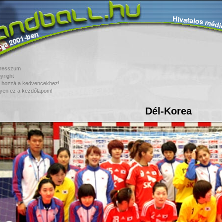
resszum
yright
 hozzá a kedvencekhez!
yen ez a kezdőlapom!
Dél-Korea