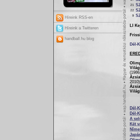
S
21
S
22
S
9
Híreink RSS-en
LI K
Híreink a Twitteren
Friss
handball.hu blog
Dél-
ERE
Olim
Vilá
(1986
Ázsi
2010)
Ázsia
Világ
Dél-K
Dél-K
A sel
Két v
Nîmes
Japán