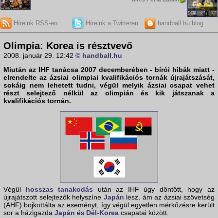
Híreink RSS-en
Híreink a Twitteren
handball.hu blog
Olimpia: Korea is résztvevő
2008. január 29. 12:42
© handball.hu
Miután az IHF tanácsa 2007 decemberében - bírói hibák miatt -
elrendelte az ázsiai olimpiai kvalifikációs tornák újrajátszását,
sokáig nem lehetett tudni, végül melyik ázsiai csapat vehet
részt selejtező nélkül az olimpián és kik játszanak a
kvalifikációs tornán.
Végül
hosszas tanakodás
után az IHF úgy döntött, hogy az
újrajátszott selejtezők helyszíne
Japán
lesz, ám az ázsiai szövetség
(AHF) bojkottálta az eseményt, így végül egyetlen mérkőzésre került
sor a házigazda
Japán
és
Dél-Korea
csapatai között.