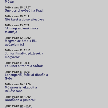
Móvár
2019. május 15. 17:57
Snelderrel győzött a Fradi
2019. május 15. 7:19
Női keret a vb-selejtezőkre
2019. május 13. 7:27
"A magyaroknak nincs
taktikája"
2019. május 12. 15:12
Megvan az ötödik BL-
győzelem is!
2019. május 11. 22:16
Junior Final4-győztesek a
magyarok
2019. május 11. 20:40
Felülhet a trónra a Siófok
2019. május 11. 15:05
Lehengerlő játékkal döntős a
Győr
2019. május 10. 19:09
Móváron is kikapott a
Békéscsaba
2019. május 10. 15:12
Döntőben a juniorok
2019. május 10. 12:09