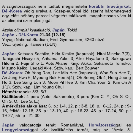
A szigetországiak nem tudták megismételni
korábbi bravúrjukat
,
Dél-Korea
végig uralva a Közép-európai idő szerint háromnegyed
egy előtt néhány perccel végetért találkozót, magabiztosan vívta ki
az olimpiai szereplés jogát.
Ázsiai olimpiai kvalifikáció,
Japán
, Tokió
Japán
-
Dél-Korea
21-34 (12-18)
Yoyogi National Stadium, First Gymnasium, 4260 néző
Vez.: Gjeding, Hansen (DEN)
Japán
:
Katsuda Sachiko, Hida Kimiko (kapusok), Hirai Mineko 7(3),
Taniguchi Hisayo 5, Arihama Yuko 3, Aiko Hayafune 3, Sakugawa
Hitomi 2, Fujii Shio 1, Aoto Akane, Kinjo Akiko, Sakamoto Tomoko,
Mizuno Keiko, Uegaki Akie. Szöv. kap.: Bert Bouwer
Dél-Korea
:
Oh Yong Ran, Lee Min Hee (kapusok), Woo Sun Hee 7,
An Jung Hwa 6, Myoung Bok Hee 5(4), Oh Seong Ok 4, Hong Jeong
Ho 3, Lee Sang Eun 3, Moon Pil Hee 3, Kim Cha Youn 2, Kim On A
1(1). Szöv. kap.: Lim Young Chul
Hétméteresek:
3/3; 5/7
Kiállítások:
4 perc (Aoto, Sakamoto); 8 perc (Kim C. Y., Oh S. O.,
Oh S. O., Lee S. E.)
A mérkőzés alakulása:
6. p.: 1-4, 12. p.: 3-8, 18. p.: 6-12, 24. p.: 9-
16, félidő: 12-18; 35. p.: 13-19, 40. p.: 16-23, 45. p.: 17-24, 50. p.:
19-27, 55. p.: 21-30
Japán
válogatottja tehát Romániával,
Horvátország
gal és
Lengyelország
gal vív kvalifikációs tornát, míg az "Ázsia 3.