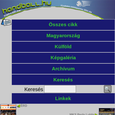
Összes cikk
Magyarország
Külföld
Képgaléria
Archívum
Keresés
Keresés
Linkek
ÉRD
MKS Perła Lublin