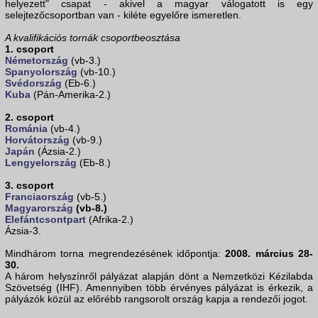
helyezett" csapat - akivel a magyar válogatott is egy
selejtezőcsoportban van - kiléte egyelőre ismeretlen.
A kvalifikációs tornák csoportbeosztása
1. csoport
Németország
(vb-3.)
Spanyolország
(vb-10.)
Svédország
(Eb-6.)
Kuba
(Pán-Amerika-2.)
2. csoport
Románia
(vb-4.)
Horvátország
(vb-9.)
Japán
(Ázsia-2.)
Lengyelország
(Eb-8.)
3. csoport
Franciaország
(vb-5.)
Magyarország
(vb-8.)
Elefántcsontpart
(Afrika-2.)
Ázsia-3.
Mindhárom torna megrendezésének időpontja:
2008. március 28-
30.
A három helyszínről pályázat alapján dönt a Nemzetközi Kézilabda
Szövetség (IHF). Amennyiben több érvényes pályázat is érkezik, a
pályázók közül az előrébb rangsorolt ország kapja a rendezői jogot.