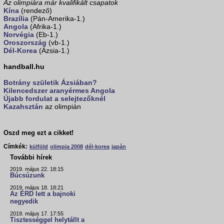
Az olimpiára már kvalifikált csapatok
Kína
(rendező)
Brazília
(Pán-Amerika-1.)
Angola
(Afrika-1.)
Norvégia
(Eb-1.)
Oroszország
(vb-1.)
Dél-Korea
(Ázsia-1.)
handball.hu
Botrány születik Ázsiában?
Kilencedszer aranyérmes
Angola
Újabb fordulat a selejtezőknél
Kazahsztán
az olimpián
Oszd meg ezt a cikket!
Címkék:
külföld
olimpia 2008
dél-korea
japán
További hírek
2019. május 22. 18:15
Búcsúzunk
2019. május 18. 18:21
Az ÉRD lett a bajnoki
negyedik
2019. május 17. 17:55
Tisztességgel helytállt a