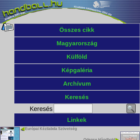
Összes cikk
Magyarország
Külföld
Képgaléria
Archívum
Keresés
Keresés
Linkek
Európai Kézilabda Szövetség
Odense Håndbold