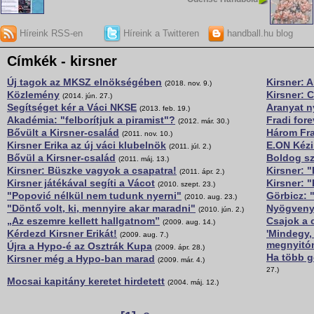
Híreink RSS-en
Híreink a Twitteren
handball.hu blog
Címkék - kirsner
Új tagok az MKSZ elnökségében
Kirsner:
(2018. nov. 9.)
Közlemény
Kirsner: 
(2014. jún. 27.)
Segítséget kér a Váci NKSE
Aranyat n
(2013. feb. 19.)
Akadémia: "felborítjuk a piramist"?
Fradi fore
(2012. már. 30.)
Bővült a Kirsner-család
Három Fra
(2011. nov. 10.)
Kirsner Erika az új váci klubelnök
E.ON Kézi
(2011. júl. 2.)
Bővül a Kirsner-család
Boldog sz
(2011. máj. 13.)
Kirsner: Büszke vagyok a csapatra!
Kirsner: 
(2011. ápr. 2.)
Kirsner játékával segíti a Vácot
Kirsner: 
(2010. szept. 23.)
"Popović nélkül nem tudunk nyerni"
Görbicz: "
(2010. aug. 23.)
"Döntő volt, ki, mennyire akar maradni"
Nyögvenye
(2010. jún. 2.)
„Az eszemre kellett hallgatnom”
Csajok a
(2009. aug. 14.)
Kérdezd Kirsner Erikát!
'Mindegy,
(2009. aug. 7.)
megnyitón
Újra a Hypo-é az Osztrák Kupa
(2009. ápr. 28.)
Ha több g
Kirsner még a Hypo-ban marad
(2009. már. 4.)
27.)
Mocsai kapitány keretet hirdetett
(2004. máj. 12.)