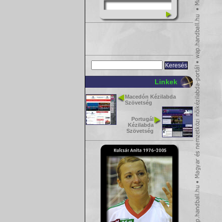
Linkek
Macedón Kézilabda
Szövetség
Portugál
Kézilabda
Szövetség