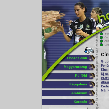
Imp
Cop
Add
Leg
Cím
Összes cikk
Grubi
Fehé
Magyarország
Kiss 
Új sz
Külföld
Brazi
Abra
Képgaléria
Pede
Már K
Archívum
Keresés