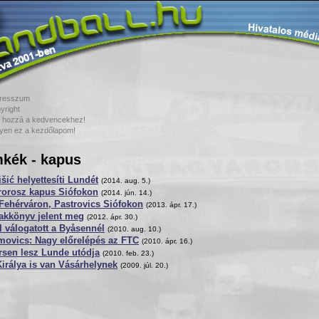
resszum
yright
 hozzá a kedvencekhez!
yen ez a kezdőlapom!
kék - kapus
šić helyettesíti Lundét
(2014. aug. 5.)
rorosz kapus Siófokon
(2014. jún. 14.)
Fehérváron, Pastrovics Siófokon
(2013. ápr. 17.)
akkönyv jelent meg
(2012. ápr. 30.)
l válogatott a Byåsennél
(2010. aug. 10.)
movics: Nagy előrelépés az FTC
(2010. ápr. 16.)
rsen lesz Lunde utódja
(2010. feb. 23.)
irálya is van Vásárhelynek
(2009. júl. 20.)