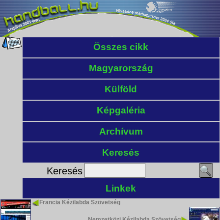
Összes cikk
Magyarország
Külföld
Képgaléria
Archívum
Keresés
Keresés
Linkek
Francia Kézilabda Szövetség
Nemzetközi Kézilabda Szövetség