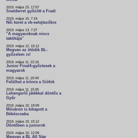
2019. május 15. 17:57
Snelderrel győzött a Fradi
2019. május 15. 7:19
Női keret a vb-selejtezőkre
2019. május 13. 7:27
"A magyaroknak nincs
taktikája"
2019. május 12. 15:12
Megvan az ötödik BL-
győzelem is!
2019. május 11. 22:16
Junior Final4-győztesek a
magyarok
2019. május 11. 20:40
Felülhet a trónra a Siófok
2019. május 11. 15:05
Lehengerlő játékkal döntős a
Győr
2019. május 10. 19:09
Móváron is kikapott a
Békéscsaba
2019. május 10. 15:12
Döntőben a juniorok
2019. május 10. 12:09
Megvan a BL All Star