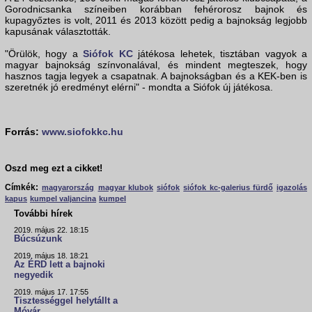
Gorodnicsanka színeiben korábban fehérorosz bajnok és
kupagyőztes is volt, 2011 és 2013 között pedig a bajnokság legjobb
kapusának választották.
"Örülök, hogy a
Siófok KC
játékosa lehetek, tisztában vagyok a
magyar bajnokság színvonalával, és mindent megteszek, hogy
hasznos tagja legyek a csapatnak. A bajnokságban és a KEK-ben is
szeretnék jó eredményt elérni" - mondta a Siófok új játékosa.
Forrás:
www.siofokkc.hu
Oszd meg ezt a cikket!
Címkék:
magyarország
magyar klubok
siófok
siófok kc-galerius fürdő
igazolás
kapus
kumpel valjancina
kumpel
További hírek
2019. május 22. 18:15
Búcsúzunk
2019. május 18. 18:21
Az ÉRD lett a bajnoki
negyedik
2019. május 17. 17:55
Tisztességgel helytállt a
Móvár