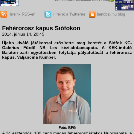
Híreink RSS-en
Híreink a Twitteren
handball.hu blog
Fehérorosz kapus Siófokon
2014. június 14. 20:45
Újabb kiváló játékossal erősítette meg keretét a
Siófok KC-
Galerius Fürdő
NB I-es kézilabdacsapata. A KEK-induló
Balaton-parti együttesben folytatja pályafutását a fehérorosz
kapus, Valjancina Kumpel.
Fotó: BFG
A 24 esztendős, 180 centi magas fehérorosz játékos klubcsapata, a