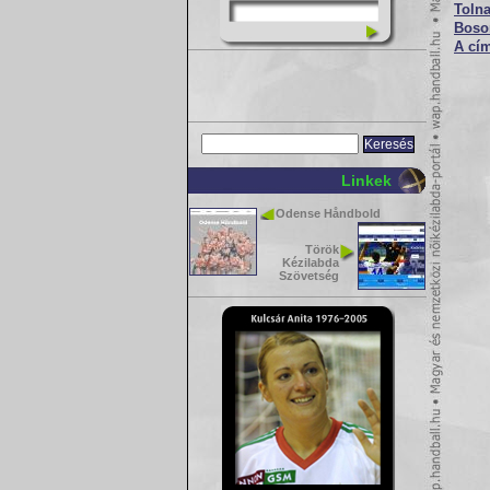
Tolna
Boso
A cí
Linkek
Odense Håndbold
Török
Kézilabda
Szövetség