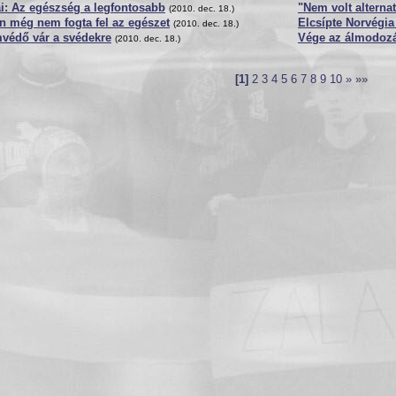
i: Az egészség a legfontosabb
"Nem volt alterna
(2010. dec. 18.)
n még nem fogta fel az egészet
Elcsípte Norvégia
(2010. dec. 18.)
mvédő vár a svédekre
Vége az álmodozá
(2010. dec. 18.)
[1]
2
3
4
5
6
7
8
9
10
»
»»