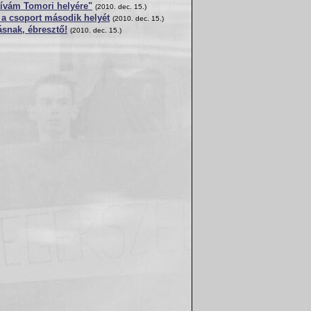
tívám Tomori helyére"
(2010. dec. 15.)
 a csoport második helyét
(2010. dec. 15.)
snak, ébresztő!
(2010. dec. 15.)