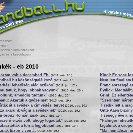
resszum
yright
 hozzá a kedvencekhez!
yen ez a kezdőlapom!
kék - eb 2010
 szám volt a decemberi Eb!
Kindl: Ez sose le
(2011. már. 16.)
ndball.hu közönségtalálkozó
Nem lett finalist
(2011. már. 8.)
rítési lehetőség elég szűkös"
Franciaországé az
(2011. jan. 17.)
mutattuk, hogy jobbak vagyunk"
Pytlick: Megtalál
(2010. dec. 20.)
coltunk, ameddig tudtunk"
Grini: Ez ellentét
(2010. dec. 20.)
eanu: Akartuk a győzelmet
"Szerintem három
(2010. dec. 19.)
rták át a svédek a címvédési tervet
Tizedik lett a mag
(2010. dec. 19.)
za akarunk vágni a svédeknek"
Gitte Aaen bizony
(2010. dec. 19.)
úr-bronz Romániának
Tizenegy éve a n
(2010. dec. 19.)
szerű érzés volt, ahogy fogadtak"
"Pálinger hihetet
(2010. dec. 19.)
lasztották a torna legjobbjait
Izgalmak a csopor
(2010. dec. 19.)
tanak tűzön-vízen át
"Ma mentálisan e
(2010. dec. 19.)