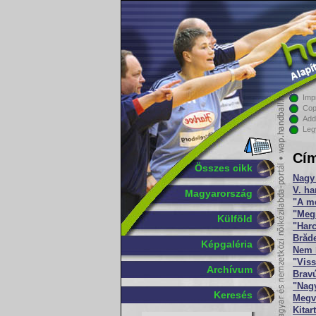
Imp
Cop
Add
Leg
Cím
Összes cikk
Nagy
V. ha
Magyarország
"A me
"Meg
Külföld
"Har
Brăd
Képgaléria
Nem í
"Viss
Archívum
Brav
"Nagy
Keresés
Megvá
Kitar