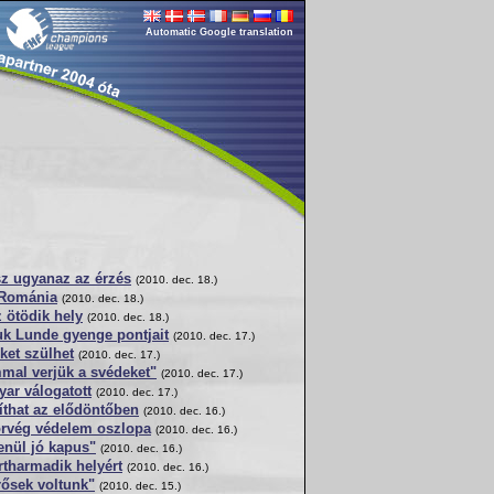
Automatic Google translation
sz ugyanaz az érzés
(2010. dec. 18.)
a Románia
(2010. dec. 18.)
 ötödik hely
(2010. dec. 18.)
tuk Lunde gyenge pontjait
(2010. dec. 17.)
eket szülhet
(2010. dec. 17.)
mal verjük a svédeket"
(2010. dec. 17.)
yar válogatott
(2010. dec. 17.)
íthat az elődöntőben
(2010. dec. 16.)
orvég védelem oszlopa
(2010. dec. 16.)
lenül jó kapus"
(2010. dec. 16.)
tharmadik helyért
(2010. dec. 16.)
rősek voltunk"
(2010. dec. 15.)