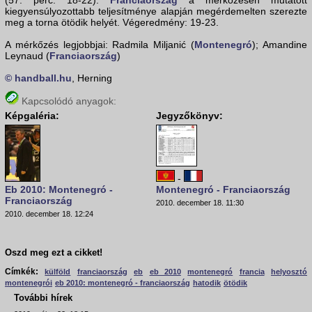
(57. perc: 18-22).
Franciaország
a mérkőzésen mutatott
kiegyensúlyozottabb teljesítménye alapján megérdemelten szerezte
meg a torna ötödik helyét. Végeredmény: 19-23.
A mérkőzés legjobbjai: Radmila Miljanić (
Montenegró
); Amandine
Leynaud (
Franciaország
)
© handball.hu
, Herning
Kapcsolódó anyagok:
Képgaléria:
Jegyzőkönyv:
-
Eb 2010: Montenegró -
Montenegró - Franciaország
Franciaország
2010. december 18. 11:30
2010. december 18. 12:24
Oszd meg ezt a cikket!
Címkék:
külföld
franciaország
eb
eb 2010
montenegró
francia
helyosztó
montenegrói
eb 2010: montenegró - franciaország
hatodik
ötödik
További hírek