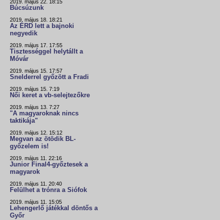
2019. május 22. 18:15
Búcsúzunk
2019. május 18. 18:21
Az ÉRD lett a bajnoki
negyedik
2019. május 17. 17:55
Tisztességgel helytállt a
Móvár
2019. május 15. 17:57
Snelderrel győzött a Fradi
2019. május 15. 7:19
Női keret a vb-selejtezőkre
2019. május 13. 7:27
"A magyaroknak nincs
taktikája"
2019. május 12. 15:12
Megvan az ötödik BL-
győzelem is!
2019. május 11. 22:16
Junior Final4-győztesek a
magyarok
2019. május 11. 20:40
Felülhet a trónra a Siófok
2019. május 11. 15:05
Lehengerlő játékkal döntős a
Győr