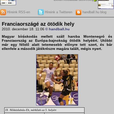
Híreink RSS-en
Híreink a Twitteren
handball.hu blog
Franciaországé az ötödik hely
2010. december 18. 11:06
© handball.hu
Magyar bíráskodás mellett száll harcba
Montenegró
és
Franciaország
az Európa-bajnokság ötödik helyéért. Utóbbi
már egy félidő alatt tetemesebb előnyre tett szert, és bár
ellenfele a második játékrészre magára talált, mégis nyert.
IX. Nőikézilabda-Eb, mérkőzés az 5. helyért