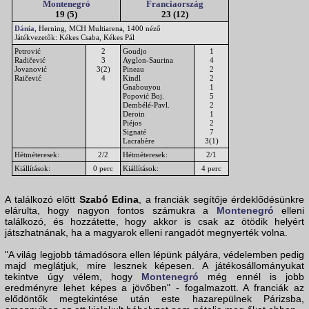
Montenegró
Franciaország
19 (5)
23 (12)
Dánia
, Herning, MCH Multiarena, 1400 néző
Játékvezetők: Kékes Csaba, Kékes Pál
Petrović
2
Goudjo
1
Radičević
3
Ayglon-Saurina
4
Jovanović
3(2)
Pineau
2
Raičević
4
Kindl
2
Gnabouyou
1
Popović Boj.
5
Dembélé-Pavl.
2
Deroin
1
Piéjos
2
Signaté
7
Lacrabère
3(1)
Hétméteresek:
2/2
Hétméteresek:
2/1
Kiállítások:
0 perc
Kiállítások:
4 perc
A találkozó előtt
Szabó Edina
, a franciák segítője érdeklődésünkre
elárulta, hogy nagyon fontos számukra a
Montenegró
elleni
találkozó, és hozzátette, hogy akkor is csak az ötödik helyért
játszhatnának, ha a magyarok elleni rangadót megnyerték volna.
"A világ legjobb támadósora ellen lépünk pályára, védelemben pedig
majd meglátjuk, mire lesznek képesen. A játékosállományukat
tekintve úgy vélem, hogy
Montenegró
még ennél is jobb
eredményre lehet képes a jövőben" - fogalmazott. A franciák az
elődöntők megtekintése után este hazarepülnek Párizsba,