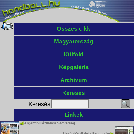
Összes cikk
Magyarország
Külföld
Képgaléria
Archívum
Keresés
Keresés
Linkek
Argentin Kézilabda Szövetség
Litván Kézilabda Szövetség