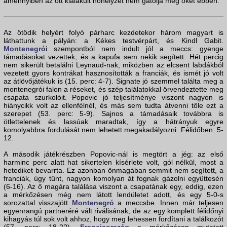
amennyiben az ott kialakult hóhelyzet nem gátolja meg őket ebben.
Az ötödik helyért folyó párharc kezdetekor három magyart is
láthattunk a pályán: a Kékes testvérpárt, és Kindl Gabit.
Montenegró
i szempontból nem indult jól a meccs: gyenge
támadásokat vezettek, és a kapufa sem nekik segített. Hét percig
nem sikerült betalálni Leynaud-nak, miközben az elcsent labdákból
vezetett gyors kontrákat hasznosították a franciák, és ismét jó volt
az átlövőjátékuk is (15. perc: 4-7). Signate jó szemmel találta meg a
montenegrói falon a réseket, és szép találatokkal örvendeztette meg
csapata szurkolóit. Popovic jó teljesítménye viszont nagyon is
hiánycikk volt az ellenfélnél, és más sem tudta átvenni tőle ezt a
szerepet (53. perc: 5-9). Sajnos a támadásaik továbbra is
ötlettelenek és lassúak maradtak, így a hátrányuk egyre
komolyabbra fordulását nem lehetett megakadályozni. Félidőben: 5-
12.
A második játékrészben Popovic-nál is megtört a jég: az első
harminc perc alatt hat sikertelen kísérlete volt, gól nélkül, most a
hetediket bevarrta. Ez azonban önmagában semmit nem segített, a
franciák, úgy tűnt, nagyon komolyan át fognak gázolni együttesén
(6-16). Az ő magára találása viszont a csapatának egy, eddig, ezen
a mérkőzésen még nem látott lendületet adott, és egy 5-0-s
sorozattal visszajött
Montenegró
a meccsbe. Innen már teljesen
egyenrangú partneréré vált riválisának, de az egy komplett félidőnyi
kihagyás túl sok volt ahhoz, hogy meg lehessen fordítani a találkozót