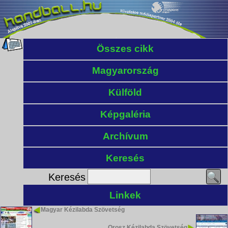
Összes cikk
Magyarország
Külföld
Képgaléria
Archívum
Keresés
Keresés
Linkek
Magyar Kézilabda Szövetség
Orosz Kézilabda Szövetség