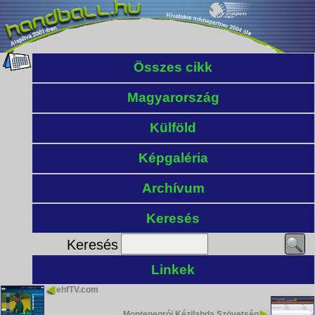
Összes cikk
Magyarország
Külföld
Képgaléria
Archívum
Keresés
Keresés
Linkek
ehfTV.com
Montenegrói Kézilabda Szövetség