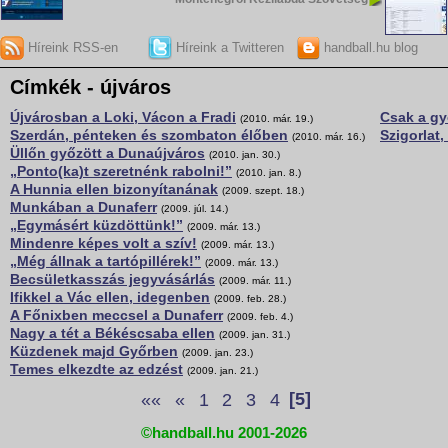
Híreink RSS-en
Híreink a Twitteren
handball.hu blog
Címkék - újváros
Újvárosban a Loki, Vácon a Fradi
Csak a gy
(2010. már. 19.)
Szerdán, pénteken és szombaton élőben
Szigorlat
(2010. már. 16.)
Üllőn győzött a Dunaújváros
(2010. jan. 30.)
„Ponto(ka)t szeretnénk rabolni!”
(2010. jan. 8.)
A Hunnia ellen bizonyítanának
(2009. szept. 18.)
Munkában a Dunaferr
(2009. júl. 14.)
„Egymásért küzdöttünk!”
(2009. már. 13.)
Mindenre képes volt a szív!
(2009. már. 13.)
„Még állnak a tartópillérek!”
(2009. már. 13.)
Becsületkasszás jegyvásárlás
(2009. már. 11.)
Ifikkel a Vác ellen, idegenben
(2009. feb. 28.)
A Főnixben meccsel a Dunaferr
(2009. feb. 4.)
Nagy a tét a Békéscsaba ellen
(2009. jan. 31.)
Küzdenek majd Győrben
(2009. jan. 23.)
Temes elkezdte az edzést
(2009. jan. 21.)
««
«
1
2
3
4
[5]
©handball.hu 2001-2026