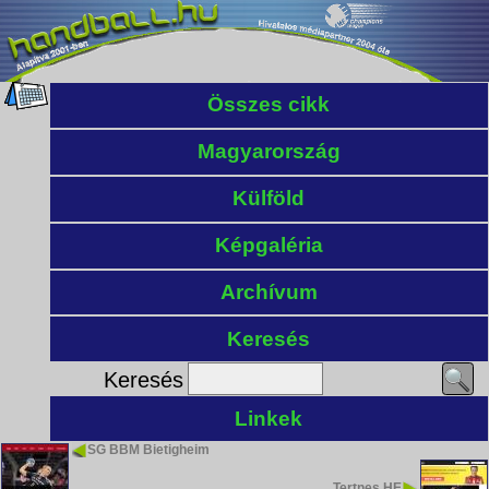
Összes cikk
Magyarország
Külföld
Képgaléria
Archívum
Keresés
Keresés
Linkek
SG BBM Bietigheim
Tertnes HE