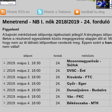
Híreink RSS-en
Híreink a Twitteren
handball.hu blog
Menetrend - NB I. nők 2018/2019 - 24. forduló
Figyelem!
A bajnoki mérkőzések időpontja tájékoztató jellegű! A tényleges idő
illetve a résztvevő egyesületek közös megegyezése alapján dől el. M
hogy nem az itt látható időpontban rendezik meg. Éppen ezért a
han
nem vállal!
időpont
forduló
mérkőzés
Mosonmagyaróvár -
2019. május 1. 18:30
24.
1.
Siófok
2019. május 2. 18:00
24.
DVSC - Érd
2.
2019. május 3. 18:00
24.
Kisvárda - FTC
3.
2019. május 4. 18:00
24.
Győr - Eger
4.
2019. május 4. 18:00
24.
Dunaújváros - Budaörs
5.
2019. május 4. 18:00
24.
Vác - FKC
6.
2019. május 4. 18:00
24.
Békéscsaba - MTK
7.