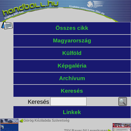
Összes cikk
Magyarország
Külföld
Képgaléria
Archívum
Keresés
Keresés
Linkek
Görög Kézilabda Szövetség
TSV Bayer 04 Leverkusen