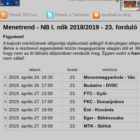
Híreink RSS-en
Híreink a Twitteren
handball.hu blog
Menetrend - NB I. nők 2018/2019 - 23. forduló
Figyelem!
A bajnoki mérkőzések időpontja tájékoztató jellegű! A tényleges idő
illetve a résztvevő egyesületek közös megegyezése alapján dől el. M
hogy nem az itt látható időpontban rendezik meg. Éppen ezért a
han
nem vállal!
időpont
forduló
mérkőzés
2019. április 24. 18:30
23.
Mosonmagyaróvár - Vác
1.
2019. április 26. 17:00
23.
Budaörs - DVSC
2.
2019. április 27. 13:00
23.
FTC - Győr
3.
2019. április 27. 17:00
23.
FKC - Dunaújváros
4.
2019. április 27. 18:00
23.
Érd - Kisvárda
5.
2019. április 27. 18:00
23.
Eger - Békéscsaba
6.
2019. április 27. 18:00
23.
MTK - Siófok
7.