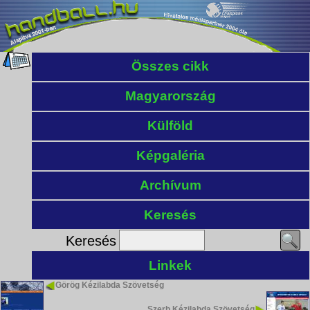
Összes cikk
Magyarország
Külföld
Képgaléria
Archívum
Keresés
Keresés
Linkek
Görög Kézilabda Szövetség
Szerb Kézilabda Szövetség