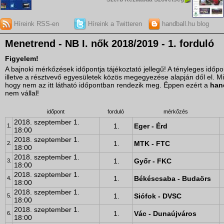
Híreink RSS-en
Híreink a Twitteren
handball.hu blog
Menetrend - NB I. nők 2018/2019 - 1. forduló
Figyelem!
A bajnoki mérkőzések időpontja tájékoztató jellegű! A tényleges idő
illetve a résztvevő egyesületek közös megegyezése alapján dől el. M
hogy nem az itt látható időpontban rendezik meg. Éppen ezért a
han
nem vállal!
időpont
forduló
mérkőzés
2018. szeptember 1.
1.
Eger - Érd
1.
18:00
2018. szeptember 1.
1.
MTK - FTC
2.
18:00
2018. szeptember 1.
1.
Győr - FKC
3.
18:00
2018. szeptember 1.
1.
Békéscsaba - Budaörs
4.
18:00
2018. szeptember 1.
1.
Siófok - DVSC
5.
18:00
2018. szeptember 1.
1.
Vác - Dunaújváros
6.
18:00