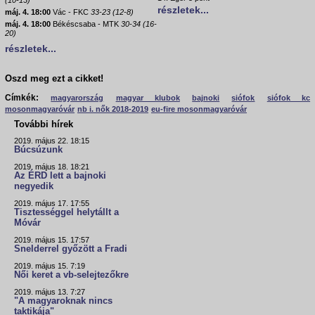
részletek...
máj. 4. 18:00
Vác - FKC
33-23 (12-8)
máj. 4. 18:00
Békéscsaba - MTK
30-34 (16-
20)
részletek...
Oszd meg ezt a cikket!
Címkék:
magyarország
magyar klubok
bajnoki
siófok
siófok kc
mosonmagyaróvár
nb i. nők 2018-2019
eu-fire mosonmagyaróvár
További hírek
2019. május 22. 18:15
Búcsúzunk
2019. május 18. 18:21
Az ÉRD lett a bajnoki
negyedik
2019. május 17. 17:55
Tisztességgel helytállt a
Móvár
2019. május 15. 17:57
Snelderrel győzött a Fradi
2019. május 15. 7:19
Női keret a vb-selejtezőkre
2019. május 13. 7:27
"A magyaroknak nincs
taktikája"