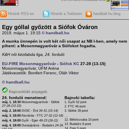
Híreink RSS-en
Híreink a Twitteren
handball.hu blog
Egy góllal győzött a Siófok Óváron
2019. május 1. 19:15
© handball.hu
A munka ünnepén is volt két női csapat az NB I-ben, amely nem
pihent: a Mosonmagyaróvár a Siófokot fogadta.
K&H női kézilabda liga, 24. forduló
EU-FIRE Mosonmagyaróvár
-
Siófok KC
27-28 (13-15)
Mosonmagyaróvár, UFM Aréna
Játékvezetők: Bonifert Ferenc, Oláh Viktor
© handball.hu
Kapcsolódó anyagok:
24. forduló menetrend:
Bajnoki tabella:
máj. 1. 18:30
Mosonmagyaróvár - Siófok
1. Győr 52 pont
27-28 (13-15)
2. FTC 46 pont
máj. 2. 18:00
DVSC - Érd
34-31 (15-14)
3. Siófok 39 pont
...
máj. 3. 18:00
Kisvárda - FTC
27-32 (12-18)
12. Békéscsaba 10 pont
máj. 4. 18:00
Győr - Eger
49-23 (26-11)
13. Budaörs 8 pont
máj. 4. 18:00
Dunaújváros - Budaörs
24-26
14. Eger 5 pont
(10-13)