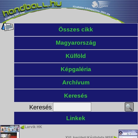
Összes cikk
Magyarország
Külföld
Képgaléria
Archívum
Keresés
Keresés
Linkek
Larvik HK
XVI. kerületi Kézilabda MSE