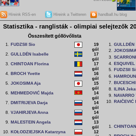
Híreink RSS-en
Híreink a Twitteren
handball.hu blog
Statisztika - ranglisták - olimpiai selejtezők 2
Összesített góllövőlista
1.
FUDZSII Sio
19
1.
GULLDÉN I
gól
2.
JOKOSIMA
2.
GULLDÉN Isabelle
17
3.
SCARRONE
gól
4.
ESQUIVEL 
3.
CHINTOAN Florina
17
gól
5.
FUDZSII S
4.
BROCH Yvette
16
6.
HAMROUNI
gól
7.
BUCESCHI 
5.
JOKOSIMA Aja
15
gól
8.
ILINA Jeka
6.
MEHMEDOVIĆ Majda
14
9.
NAVARRO 
gól
10.
RAIČEVIĆ 
7.
DMITRIJEVA Darja
14
gól
8.
VJAHIRJEVA Anna
14
gól
9.
MALESTEIN Angela
13
1.
CHINTOAN 
gól
10.
KOŁODZIEJSKA Katarzyna
12