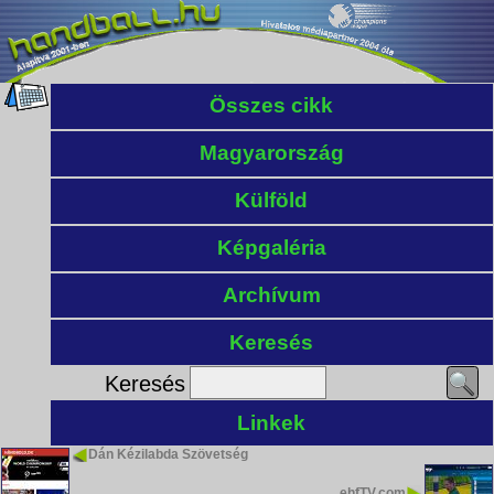
Összes cikk
Magyarország
Külföld
Képgaléria
Archívum
Keresés
Keresés
Linkek
Dán Kézilabda Szövetség
ehfTV.com