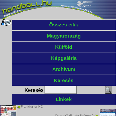
Összes cikk
Magyarország
Külföld
Képgaléria
Archívum
Keresés
Keresés
Linkek
Frankfurter HC
Orosz Kézilabda Szövetség