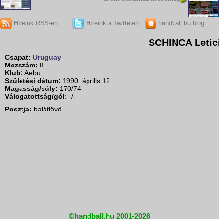
Híreink RSS-en
Híreink a Twitteren
handball.hu blog
SCHINCA Letic
Csapat:
Uruguay
Mezszám:
8
Klub:
Aebu
Születési dátum:
1990. április 12.
Magasság/súly:
170/74
Válogatottság/gól:
-/-
Posztja:
balátlövő
©handball.hu 2001-2026