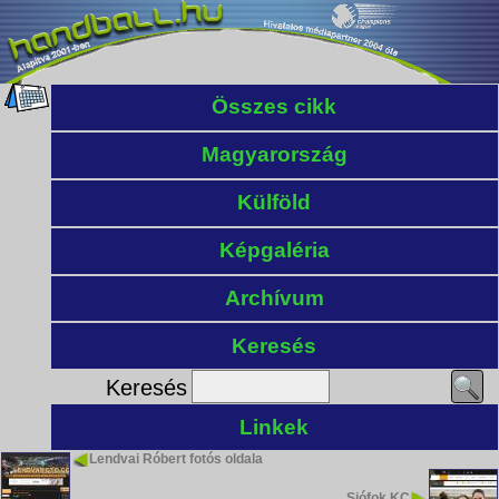
Összes cikk
Magyarország
Külföld
Képgaléria
Archívum
Keresés
Keresés
Linkek
Lendvai Róbert fotós oldala
Siófok KC