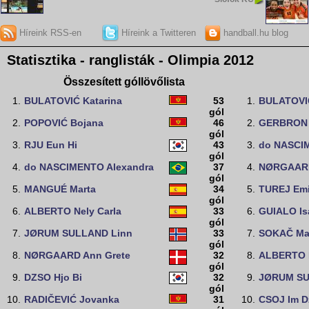
Híreink RSS-en
Híreink a Twitteren
handball.hu blog
Statisztika - ranglisták - Olimpia 2012
Összesített góllövőlista
1.
BULATOVIĆ Katarina
53
1.
BULATOVIĆ
gól
2.
POPOVIĆ Bojana
46
2.
GERBRON 
gól
3.
RJU Eun Hi
43
3.
do NASCI
gól
4.
do NASCIMENTO Alexandra
37
4.
NØRGAARD
gól
5.
MANGUÉ Marta
34
5.
TUREJ Emi
gól
6.
ALBERTO Nely Carla
33
6.
GUIALO Is
gól
7.
JØRUM SULLAND Linn
33
7.
SOKAČ Ma
gól
8.
NØRGAARD Ann Grete
32
8.
ALBERTO N
gól
9.
DZSO Hjo Bi
32
9.
JØRUM SU
gól
10.
RADIČEVIĆ Jovanka
31
10.
CSOJ Im 