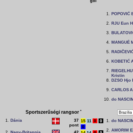
gól
1.
POPOVIĆ 
2.
RJU Eun H
3.
BULATOVIĆ
4.
MANGUÉ M
5.
RADIČEVI
6.
KOBETIĆ 
7.
RIEGELHU
Kristin
8.
DZSO Hjo 
9.
CARLOS A
10.
do NASCI
*
Sportszerűségi rangsor
1.
Dánia
37
1.
do NASCI
15
11
0
0
pont
0
2.
AMORIM E
2.
Nagy-Britannia
42
14
14
0
0