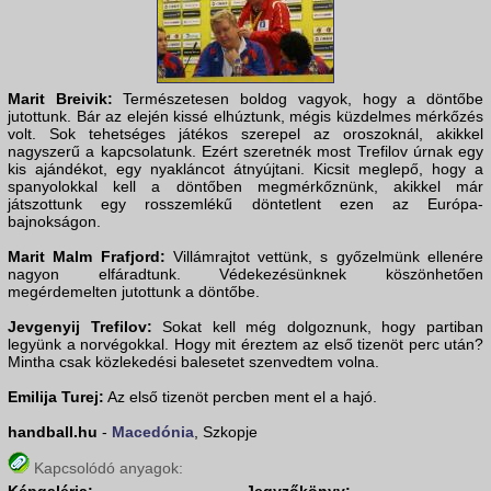
Marit Breivik:
Természetesen boldog vagyok, hogy a döntőbe
jutottunk. Bár az elején kissé elhúztunk, mégis küzdelmes mérkőzés
volt. Sok tehetséges játékos szerepel az oroszoknál, akikkel
nagyszerű a kapcsolatunk. Ezért szeretnék most Trefilov úrnak egy
kis ajándékot, egy nyakláncot átnyújtani. Kicsit meglepő, hogy a
spanyolokkal kell a döntőben megmérkőznünk, akikkel már
játszottunk egy rosszemlékű döntetlent ezen az Európa-
bajnokságon.
Marit Malm Frafjord:
Villámrajtot vettünk, s győzelmünk ellenére
nagyon elfáradtunk. Védekezésünknek köszönhetően
megérdemelten jutottunk a döntőbe.
Jevgenyij Trefilov:
Sokat kell még dolgoznunk, hogy partiban
legyünk a norvégokkal. Hogy mit éreztem az első tizenöt perc után?
Mintha csak közlekedési balesetet szenvedtem volna.
Emilija Turej:
Az első tizenöt percben ment el a hajó.
handball.hu
-
Macedónia
, Szkopje
Kapcsolódó anyagok: