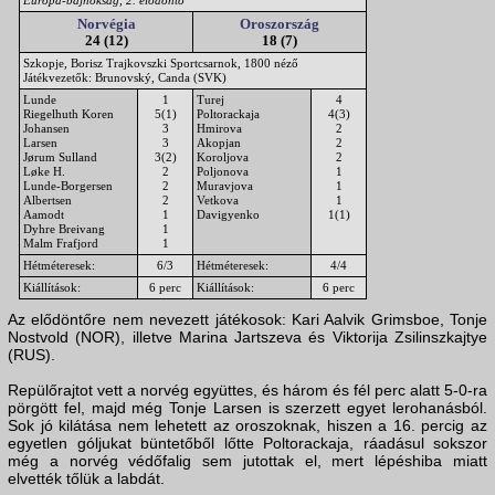
Európa-bajnokság, 2. elődöntő
Norvégia
Oroszország
24 (12)
18 (7)
Szkopje, Borisz Trajkovszki Sportcsarnok, 1800 néző
Játékvezetők: Brunovský, Canda (SVK)
Lunde
1
Turej
4
Riegelhuth Koren
5(1)
Poltorackaja
4(3)
Johansen
3
Hmirova
2
Larsen
3
Akopjan
2
Jørum Sulland
3(2)
Koroljova
2
Løke H.
2
Poljonova
1
Lunde-Borgersen
2
Muravjova
1
Albertsen
2
Vetkova
1
Aamodt
1
Davigyenko
1(1)
Dyhre Breivang
1
Malm Frafjord
1
Hétméteresek:
6/3
Hétméteresek:
4/4
Kiállítások:
6 perc
Kiállítások:
6 perc
Az elődöntőre nem nevezett játékosok: Kari Aalvik Grimsboe, Tonje
Nostvold (NOR), illetve Marina Jartszeva és Viktorija Zsilinszkajtye
(RUS).
Repülőrajtot vett a norvég együttes, és három és fél perc alatt 5-0-ra
pörgött fel, majd még Tonje Larsen is szerzett egyet lerohanásból.
Sok jó kilátása nem lehetett az oroszoknak, hiszen a 16. percig az
egyetlen góljukat büntetőből lőtte Poltorackaja, ráadásul sokszor
még a norvég védőfalig sem jutottak el, mert lépéshiba miatt
elvették tőlük a labdát.