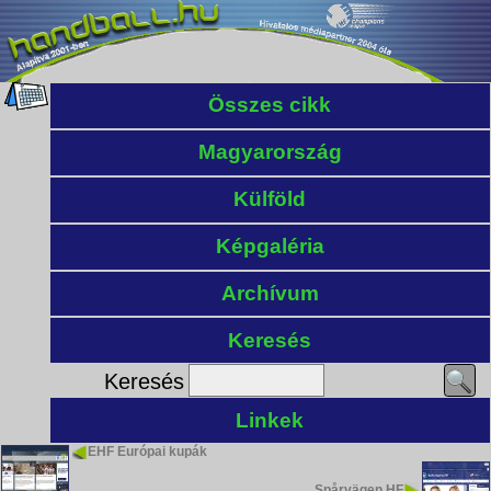
Összes cikk
Magyarország
Külföld
Képgaléria
Archívum
Keresés
Keresés
Linkek
EHF Európai kupák
Spårvägen HF