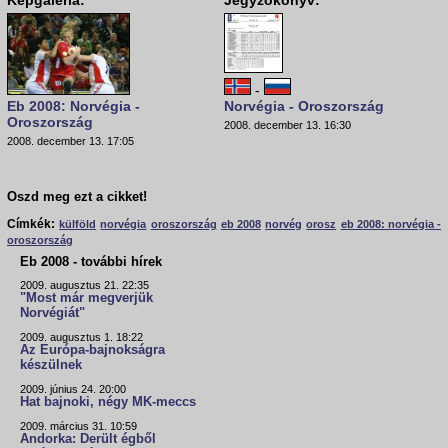
Képgaléria:
Jegyzőkönyv:
-
Eb 2008: Norvégia -
Norvégia - Oroszország
Oroszország
2008. december 13. 16:30
2008. december 13. 17:05
Oszd meg ezt a cikket!
Címkék:
külföld
norvégia
oroszország
eb 2008
norvég
orosz
eb 2008: norvégia -
oroszország
Eb 2008 - további hírek
2009. augusztus 21. 22:35
"Most már megverjük
Norvégiát"
2009. augusztus 1. 18:22
Az Európa-bajnokságra
készülnek
2009. június 24. 20:00
Hat bajnoki, négy MK-meccs
2009. március 31. 10:59
Andorka: Derült égből