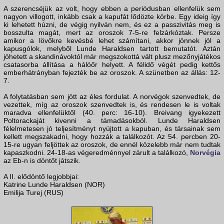
A szerencséjük az volt, hogy ebben a periódusban ellenfelük sem
nagyon villogott, inkább csak a kapufát lődözte körbe. Egy ideig így
ki lehetett húzni, de végig nyilván nem, és ez a passzivitás meg is
bosszulta magát, mert az oroszok 7-5-re felzárkóztak. Persze
amikor a lövőkre kevésbé lehet számítani, akkor jönnek jól a
kapusgólok, melyből Lunde Haraldsen tartott bemutatót. Aztán
jöhetett a skandinávoktól már megszokottá vált plusz mezőnyjátékos
csatasorba állítása a hálóőr helyett. A félidő végét pedig kettős
emberhátrányban fejezték be az oroszok. A szünetben az állás: 12-
7.
A folytatásban sem jött az éles fordulat. A norvégok szenvedtek, de
vezettek, míg az oroszok szenvedtek is, és rendesen le is voltak
maradva ellenfelüktől (40. perc: 16-10). Breivang igyekezett
Poltorackaját kivenni a támadásokból. Lunde Haraldsen
félelmetesen jó teljesítményt nyújtott a kapuban, és társainak sem
kellett megszakadni, hogy hozzák a találkozót. Az 54. percben 20-
15-re ugyan feljöttek az oroszok, de ennél közelebb már nem tudtak
kapaszkodni. 24-18-as végeredménnyel zárult a találkozó,
Norvégia
az Eb-n is döntőt játszik.
A II. elődöntő legjobbjai:
Katrine Lunde Haraldsen (NOR)
Emilija Turej (RUS)