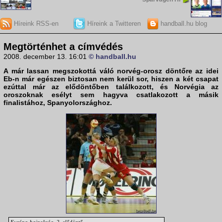
Híreink RSS-en
Híreink a Twitteren
handball.hu blog
Megtörténhet a címvédés
2008. december 13. 16:01
© handball.hu
A már lassan megszokottá váló
norvég-orosz
döntőre az idei
Eb-n már egészen biztosan nem kerül sor, hiszen a két csapat
ezúttal már az elődöntőben találkozott, és Norvégia az
oroszoknak esélyt sem hagyva csatlakozott a másik
finalistához, Spanyolországhoz.