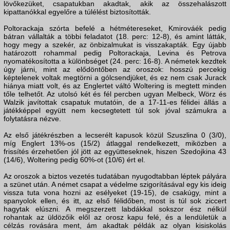
lövőkezüket, csapatukban akadtak, akik az összehalászott
kipattanókkal egyelőre a túlélést biztosították.
Poltorackaja szórta befelé a hétmétereseket, Kmirováék pedig
bátran vállalták a többi feladatot (18. perc: 12-8), és amint látták,
hogy megy a szekér, az önbizalmukat is visszakapták. Egy újabb
határozott rohammal pedig Poltorackaja, Levina és Petrova
nyomatékosította a különbséget (24. perc: 16-8). A németek kezdtek
úgy járni, mint az elődöntőben az oroszok: hosszú percekig
képtelenek voltak megtörni a gólcsendjüket, és ez nem csak Jurack
hiánya miatt volt, és az Englertet váltó Woltering is megtett minden
tőle telhetőt. Az utolsó két és fél percben ugyan Melbeck, Wörz és
Walzik javítottak csapatuk mutatóin, de a 17-11-es félidei állás a
játékképpel együtt nem kecsegtetett túl sok jóval számukra a
folytatásra nézve.
Az első játékrészben a lecserélt kapusok közül Szuszlina 0 (3/0),
míg Englert 13%-os (15/2) átlaggal rendelkezett, miközben a
frissítés érzehetően jól jött az együtteseknek, hiszen Szedojkina 43
(14/6), Woltering pedig 60%-ot (10/6) ért el.
Az oroszok a biztos vezetés tudatában nyugodtabban léptek pályára
a szünet után. A német csapat a védelme szigorításával egy kis ideig
vissza tuta vona hozni az esélyeket (19-15), de csakúgy, mint a
spanyolok ellen, és itt, az első félidőben, most is túl sok ziccert
hagytak elúszni. A megszerzett labdákkal sokszor ész nélkül
rohantak az üldözőik elől az orosz kapu felé, és a lendületük a
célzás rovására ment, ám akadtak példák az olyan kisiskolás