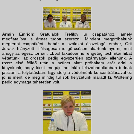
Armin Emrich:
Gratulálok Trefilov úr csapatához, amely
megfiatalítva is érmet tudott szerezni. Mindent megpróbáltunk
megtenni csapatként, habár a szálakat összefogó ember, Grit
Jurack hiányzott. Túlságosan is görcsösen akartunk nyerni, mint
ahogy az egész tornán. Ebből fakadóan is rengeteg technikai hibát
vétettünk, az oroszok pedig egyszerűen szárnyaltak ellenünk. A
rossz első félidő után a szünet alatt próbáltam erőt adni a
lányoknak, hogy kicsit megújultan talán felszabadultabban tudnak
játszani a folytatásban. Egy ideig a védelmünk koncentrálásával ez
jól is ment, de még mindig túl sok helyzetünk maradt ki. Woltering
pedig egymaga tehetetlen volt.