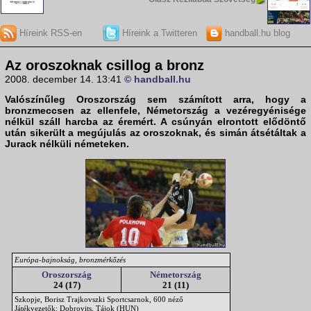
Híreink RSS-en
Híreink a Twitteren
handball.hu blog
Az oroszoknak csillog a bronz
2008. december 14. 13:41
© handball.hu
Valószínűleg
Oroszország
sem számított arra, hogy a
bronzmeccsen az ellenfele,
Németország
a vezéregyénisége
nélkül száll harcba az éremért. A csúnyán elrontott elődöntő
után sikerült a megújulás az oroszoknak, és simán átsétáltak a
Jurack nélküli németeken.
Európa-bajnokság, bronzmérkőzés
Oroszország
Németország
24 (17)
21 (11)
Szkopje, Borisz Trajkovszki Sportcsarnok, 600 néző
Játékvezetők: Dobrovits, Tájok (HUN)