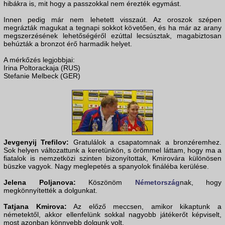
hibákra is, mit hogy a passzokkal nem érezték egymást.
Innen pedig már nem lehetett visszaút. Az oroszok szépen
megrázták magukat a tegnapi sokkot követően, és ha már az arany
megszerzésének lehetőségéről ezúttal lecsúsztak, magabiztosan
behúzták a bronzot érő harmadik helyet.
A mérkőzés legjobbjai:
Irina Poltorackaja (RUS)
Stefanie Melbeck (GER)
Jevgenyij Trefilov:
Gratulálok a csapatomnak a bronzéremhez.
Sok helyen változattunk a keretünkön, s örömmel láttam, hogy ma a
fiatalok is nemzetközi szinten bizonyítottak, Kmirovára különösen
büszke vagyok. Nagy meglepetés a spanyolok fináléba kerülése.
Jelena Poljanova:
Köszönöm
Németország
nak, hogy
megkönnyítették a dolgunkat.
Tatjana Kmirova:
Az előző meccsen, amikor kikaptunk a
németektől, akkor ellenfelünk sokkal nagyobb játékerőt képviselt,
most azonban könnyebb dolgunk volt.