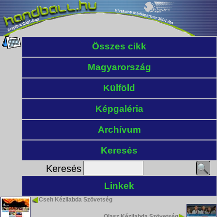
Összes cikk
Magyarország
Külföld
Képgaléria
Archívum
Keresés
Keresés
Linkek
Cseh Kézilabda Szövetség
Olasz Kézilabda Szövetség