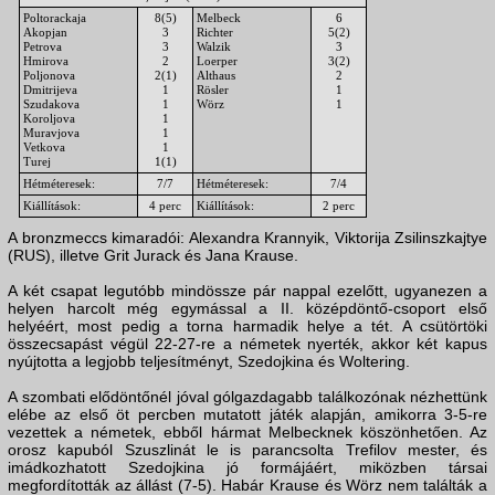
Poltorackaja
8(5)
Melbeck
6
Akopjan
3
Richter
5(2)
Petrova
3
Walzik
3
Hmirova
2
Loerper
3(2)
Poljonova
2(1)
Althaus
2
Dmitrijeva
1
Rösler
1
Szudakova
1
Wörz
1
Koroljova
1
Muravjova
1
Vetkova
1
Turej
1(1)
Hétméteresek:
7/7
Hétméteresek:
7/4
Kiállítások:
4 perc
Kiállítások:
2 perc
A bronzmeccs kimaradói: Alexandra Krannyik, Viktorija Zsilinszkajtye
(RUS), illetve Grit Jurack és Jana Krause.
A két csapat legutóbb mindössze pár nappal ezelőtt, ugyanezen a
helyen harcolt még egymással a II. középdöntő-csoport első
helyéért, most pedig a torna harmadik helye a tét. A csütörtöki
összecsapást végül 22-27-re a németek nyerték, akkor két kapus
nyújtotta a legjobb teljesítményt, Szedojkina és Woltering.
A szombati elődöntőnél jóval gólgazdagabb találkozónak nézhettünk
elébe az első öt percben mutatott játék alapján, amikorra 3-5-re
vezettek a németek, ebből hármat Melbecknek köszönhetően. Az
orosz kapuból Szuszlinát le is parancsolta Trefilov mester, és
imádkozhatott Szedojkina jó formájáért, miközben társai
megfordították az állást (7-5). Habár Krause és Wörz nem találták a