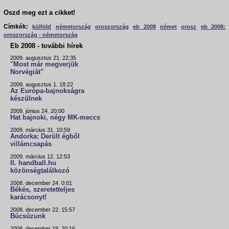
Oszd meg ezt a cikket!
Címkék:
külföld
németország
oroszország
eb 2008
német
orosz
eb 2008:
oroszország - németország
Eb 2008 - további hírek
2009. augusztus 21. 22:35
"Most már megverjük
Norvégiát"
2009. augusztus 1. 18:22
Az Európa-bajnokságra
készülnek
2009. június 24. 20:00
Hat bajnoki, négy MK-meccs
2009. március 31. 10:59
Andorka: Derült égből
villámcsapás
2009. március 12. 12:53
II. handball.hu
közönségtalálkozó
2008. december 24. 0:01
Békés, szeretetteljes
karácsonyt!
2008. december 22. 15:57
Búcsúzunk
2008. december 19. 20:16