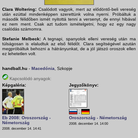
Clara Woltering:
Csalódott vagyok, mert az elődöntő-beli vereség
után ezúttal mindenképpen szerettünk volna nyerni. Próbáltuk a
második félidőben ismét nyitottá tenni a versenyt, de ennyi hibával
ez nem ment. Csak azt tudom ismételgetni, hogy ez egy nagy
csalódás számomra.
Stefanie Melbeck:
A tegnapi, spanyolok elleni vereség után ma
túlságosan is elaludtuk az első félidőt. Clara segítségével azután
megpróbáltuk behozni a hátrányunkat, de a jól játszó oroszok ellen
ez lehetetlen volt.
handball.hu
-
Macedónia
, Szkopje
Kapcsolódó anyagok:
Képgaléria:
Jegyzőkönyv:
-
Eb 2008: Oroszország -
Oroszország - Németország
Németország
2008. december 14. 14:00
2008. december 14. 14:41