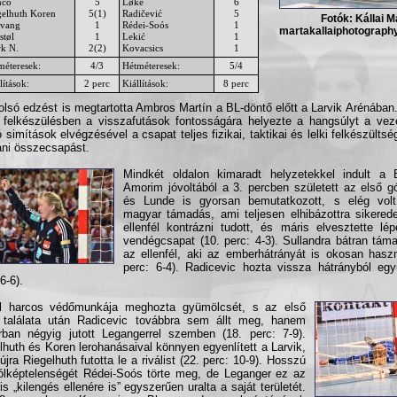
nco
5
Løke
6
gelhuth Koren
5(1)
Radičević
5
Fotók: Kállai M
ivang
1
Rédei-Soós
1
martakallaiphotography
støl
1
Lekić
1
k N.
2(2)
Kovacsics
1
méteresek:
4/3
Hétméteresek:
5/4
lítások:
2 perc
Kiállítások:
8 perc
olsó edzést is megtartotta Ambros Martín a BL-döntő előtt a Larvik Arénában
i felkészülésben a visszafutások fontosságára helyezte a hangsúlyt a ve
ó simítások elvégzésével a csapat teljes fizikai, taktikai és lelki felkészülts
áni összecsapást.
Mindkét oldalon kimaradt helyzetekkel indult a 
Amorim jóvoltából a 3. percben született az első g
és Lunde is gyorsan bemutatkozott, s elég vol
magyar támadás, ami teljesen elhibázottra sikered
ellenfél kontrázni tudott, és máris elvesztette lé
vendégcsapat (10. perc: 4-3). Sullandra bátran tám
az ellenfél, aki az emberhátrányát is okosan haszn
perc: 6-4). Radicevic hozta vissza hátrányból egy
6-6).
el harcos védőmunkája meghozta gyümölcsét, s az első
 találata után Radicevic továbbra sem állt meg, hanem
rban négyig jutott Legangerrel szemben (18. perc: 7-9).
lhuth és Koren lerohanásaival könnyen egyenlített a Larvik,
újra Riegelhuth futotta le a riválist (22. perc: 10-9). Hosszú
ólképtelenségét Rédei-Soós törte meg, de Leganger ez az
is „kilengés ellenére is” egyszerűen uralta a saját területét.