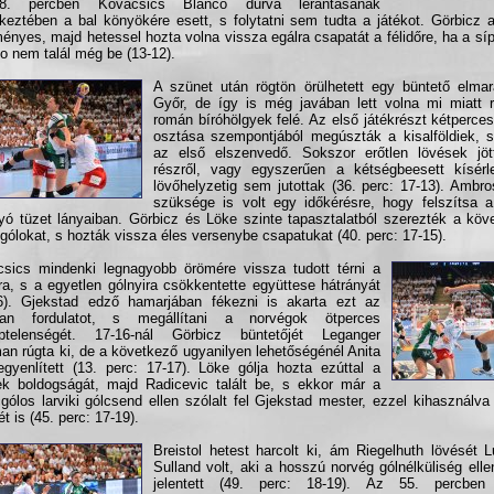
. percben Kovacsics Blanco durva lerántásának
keztében a bal könyökére esett, s folytatni sem tudta a játékot. Görbicz a
ényes, majd hetessel hozta volna vissza egálra csapatát a félidőre, ha a sí
o nem talál még be (13-12).
A szünet után rögtön örülhetett egy büntető elma
Győr, de így is még javában lett volna mi miatt r
román bíróhölgyek felé. Az első játékrészt kétperce
osztása szempontjából megúszták a kisalföldiek, s
az első elszenvedő. Sokszor erőtlen lövések jö
részről, vagy egyszerűen a kétségbeesett kísérl
lövőhelyzetig sem jutottak (36. perc: 17-13). Ambr
szüksége is volt egy időkérésre, hogy felszítsa a
yó tüzet lányaiban. Görbicz és Löke szinte tapasztalatból szerezték a köv
 gólokat, s hozták vissza éles versenybe csapatukat (40. perc: 17-15).
sics mindenki legnagyobb örömére vissza tudott térni a
ra, s a egyetlen gólnyira csökkentette együttese hátrányát
6). Gjekstad edző hamarjában fékezni is akarta ezt az
tlan fordulatot, s megállítani a norvégok ötperces
éptelenségét. 17-16-nál Görbicz büntetőjét Leganger
an rúgta ki, de a következő ugyanilyen lehetőségénél Anita
gyenlített (13. perc: 17-17). Löke gólja hozta ezúttal a
ek boldogságát, majd Radicevic talált be, s ekkor már a
cgólos larviki gólcsend ellen szólalt fel Gjekstad mester, ezzel kihasználva 
t is (45. perc: 17-19).
Breistol hetest harcolt ki, ám Riegelhuth lövését 
Sulland volt, aki a hosszú norvég gólnélküliség ell
jelentett (49. perc: 18-19). Az 55. percben 