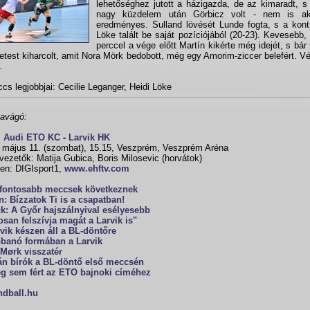
lehetőséghez jutott a házigazda, de az kimaradt, s 
nagy küzdelem után Görbicz volt - nem is ak
eredményes. Sulland lövését Lunde fogta, s a kont
Löke talált be saját pozíciójából (20-23). Kevesebb,
perccel a vége előtt Martín kikérte még idejét, s bá
etest kiharcolt, amit Nora Mörk bedobott, még egy Amorim-ziccer belefért. 
.
cs legjobbjai: Cecilie Leganger, Heidi Löke
avágó:
i Audi ETO KC
-
Larvik HK
 május 11. (szombat), 15.15, Veszprém, Veszprém Aréna
vezetők: Matija Gubica, Boris Milosevic (horvátok)
en: DIGIsport1,
www.ehftv.com
gfontosabb meccsek következnek
n: Bízzatok Ti is a csapatban!
k: A Győr hajszálnyival esélyesebb
osan felszívja magát a Larvik is"
vik készen áll a BL-döntőre
bbanó formában a Larvik
Mørk visszatér
n bírók a BL-döntő első meccsén
ég sem fért az ETO bajnoki címéhez
ndball.hu