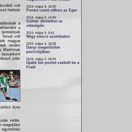
kcióból volt
2019. május 8. 18:40
pszó határán
Pontot csent otthon az Eger
2019. május 5. 14:45
Siófok: döntetlen az
radásának a
odavágón
eklamálni a
s büntetések
2019. május 5. 6:41
 Tervel volt
Négy meccs szombaton
ttek magyar
2019. május 4. 18:08
etek rendes
Danyi megerősítve
os Martínnak
pozíciójában
 lassanként
etkező zöld-
2019. május 3. 18:44
Újabb két pontot zsebelt be a
Fradi
utolsó ilyen
Lunde védte.
en megoldást
egyenlítési