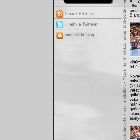
A 28
követ
eredm
Híreink RSS-en
Blanc
Híreink a Twitteren
handball.hu blog
kihún
fehér
Kovac
pályá
(17-1
vára
gólk
vidám
már e
győri
kilen
esélyé