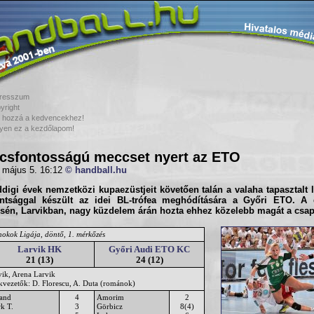
resszum
yright
 hozzá a kedvencekhez!
yen ez a kezdőlapom!
csfontosságú meccset nyert az ETO
 május 5. 16:12
© handball.hu
digi évek nemzetközi kupaezüstjeit követően talán a valaha tapasztalt
ántsággal készült az idei
BL
-trófea meghódítására a
Győri ETO
. A 
sén,
Larvik
ban, nagy küzdelem árán hozta ehhez közelebb magát a csap
nokok Ligája, döntő, 1. mérkőzés
Larvik HK
Győri Audi ETO KC
21 (13)
24 (12)
vik, Arena Larvik
ékvezetők: D. Florescu, A. Duta (románok)
land
4
Amorim
2
k T.
3
Görbicz
8(4)