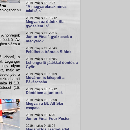
2019. május 13. 7:27
árta
"A magyaroknak nincs
.blogspot.hu
taktikája"
2019. május 12. 15:12
Megvan az ötödik BL-
győzelem is!
2019. május 11. 22:16
. A norvégok
Junior Final4-győztesek a
zetőedző. Az
magyarok
égben várta a
2019. május 11. 20:40
Felülhet a trónra a Siófok
BL-döntő, s
2019. május 11. 15:05
ól. Leganger
Lehengerlő játékkal döntős a
t egy olyan
Győr
ett, majd az
2019. május 10. 19:09
péselőnyét a
Móváron is kikapott a
aszkodhatott
Békéscsaba
álta ki (13.
üttesét (16.
2019. május 10. 15:12
Döntőben a juniorok
2019. május 10. 12:09
Megvan a BL All Star
csapata
2019. május 10. 6:20
Junior Final Four Pesten
2019. május 9. 18:04
Magabiztos Fradi-diadal