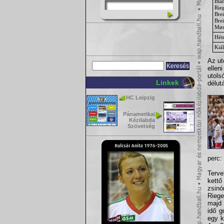
Bla
Rie
Bre
Brei
Mør
Hét
Kiál
Az ut
ellen
utols
Linkek
délut
HC Leipzig
Pánamerikai
Kézilabda
Szövetség
perc: 
Terv
kettő
zsinó
Riege
majd 
idő g
egy k