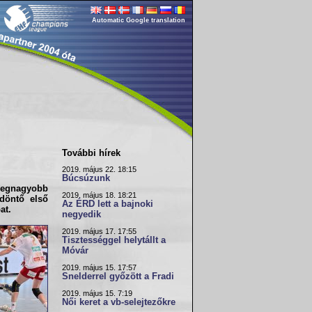
Automatic Google translation
További hírek
2019. május 22. 18:15
Búcsúzunk
 legnagyobb
2019. május 18. 18:21
döntő első
Az ÉRD lett a bajnoki
at.
negyedik
2019. május 17. 17:55
Tisztességgel helytállt a
Móvár
2019. május 15. 17:57
Snelderrel győzött a Fradi
2019. május 15. 7:19
Női keret a vb-selejtezőkre