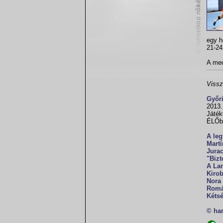
egy h
21-24
A mec
Vissz
Győr
2013.
Játék
ÉLŐb
A le
Martí
Jurac
"Bizt
A Lar
Kiro
Nora 
Romá
Kéts
© ha