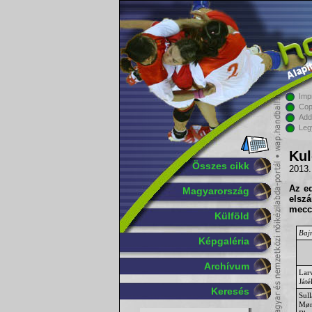
Imp
Cop
Add
Leg
Kul
Összes cikk
2013.
Az ed
Magyarország
elsz
mecc
Külföld
Baj
Képgaléria
Archívum
Lar
Ját
Keresés
Sul
Mør