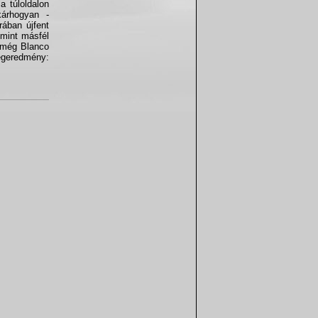
a túloldalon
árhogyan -
rában újfent
 mint másfél
r még Blanco
Végeredmény: