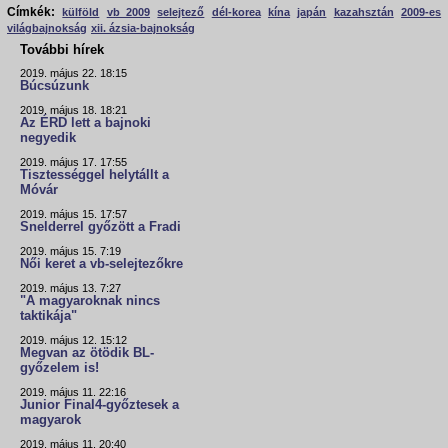
Címkék:
külföld
vb 2009
selejtező
dél-korea
kína
japán
kazahsztán
2009-es
világbajnokság
xii. ázsia-bajnokság
További hírek
2019. május 22. 18:15
Búcsúzunk
2019. május 18. 18:21
Az ÉRD lett a bajnoki
negyedik
2019. május 17. 17:55
Tisztességgel helytállt a
Móvár
2019. május 15. 17:57
Snelderrel győzött a Fradi
2019. május 15. 7:19
Női keret a vb-selejtezőkre
2019. május 13. 7:27
"A magyaroknak nincs
taktikája"
2019. május 12. 15:12
Megvan az ötödik BL-
győzelem is!
2019. május 11. 22:16
Junior Final4-győztesek a
magyarok
2019. május 11. 20:40