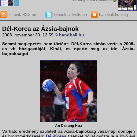
Híreink RSS-en
Híreink a Twitteren
handball.hu blog
Dél-Korea az Ázsia-bajnok
2008. november 30. 13:59
© handball.hu
Semmi meglepetés nem történt:
Dél-Korea
simán verte a 2009-
es vb házigazdáját,
Kínát
, és nyerte meg az idei
Ázsia-
bajnokságot
.
An Dzsung Hua
Várható eredmény született az Ázsia-bajnokság vasárnapi döntőjén
és bronzmérkőzésén:
Dél-Korea
tizenkét góllal győzte le a jövő évi