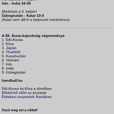
Irán - India 34-30
Mérkőzés a 9. helyért
Üzbegisztán - Katar 10-0
(Katar nem állt ki a helyosztó mérkőzésre)
A XII. Ázsia-bajnokság végereménye
1.
Dél-Korea
2.
Kína
3.
Japán
4.
Thaiföld
5.
Kazahsztán
6. Vietnám
7. Irán
8. India
9. Üzbegisztán
handball.hu
Dél-Korea
és
Kína
a döntőben
Elődöntő előtt az ázsiaiak
Érdekes csoportok Ázsiában
Oszd meg ezt a cikket!