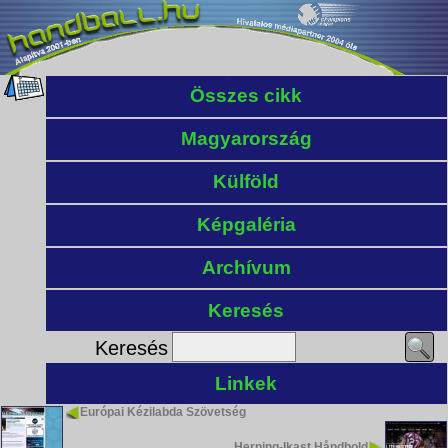
Összes cikk
Magyarország
Külföld
Képgaléria
Archívum
Keresés
Keresés
Linkek
Európai Kézilabda Szövetség
Herning-Ikast Håndbold