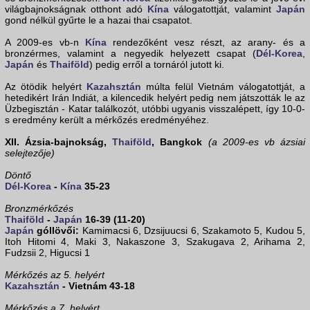
világbajnokságnak otthont adó
Kína
válogatottját, valamint
Japán
gond nélkül gyűrte le a hazai thai csapatot.
A 2009-es vb-n
Kína
rendezőként vesz részt, az arany- és a
bronzérmes, valamint a negyedik helyezett csapat (
Dél-Korea
,
Japán
és
Thaiföld
) pedig erről a tornáról jutott ki.
Az ötödik helyért
Kazahsztán
múlta felül Vietnám válogatottját, a
hetedikért Irán Indiát, a kilencedik helyért pedig nem játszották le az
Üzbegisztán - Katar találkozót, utóbbi ugyanis visszalépett, így 10-0-
s eredmény került a mérkőzés eredményéhez.
XII. Ázsia-bajnokság,
Thaiföld
, Bangkok
(a 2009-es vb ázsiai
selejtezője)
Döntő
Dél-Korea
-
Kína
35-23
Bronzmérkőzés
Thaiföld
-
Japán
16-39 (11-20)
Japán
góllövői:
Kamimacsi 6, Dzsijuucsi 6, Szakamoto 5, Kudou 5,
Itoh Hitomi 4, Maki 3, Nakaszone 3, Szakugava 2, Arihama 2,
Fudzsii 2, Higucsi 1
Mérkőzés az 5. helyért
Kazahsztán
- Vietnám 43-18
Mérkőzés a 7. helyért