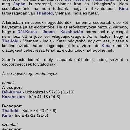
még
Japán
is szerepel, valamint Irán és Üzbegisztán. Nem
csodálkoznánk, ha nem tudnánk, hogy a B-kvintettben,
Kína
társaságában van
Thaiföld
, Vietnám, India és Katar.
A kiírásban nincsenek negyeddöntők, hanem a csoportok első két
helyezettje jut az elődöntőbe. Ha az erőviszonyokat nézzük, várható,
hogy a
Dél-Korea
-
Japán
-
Kazahsztán
hármasból egy csapat
nem lesz ott a jövő évi világbajnokságon. Az is biztos, hogy a
Thaiföld
- Vietnám - India - Katar négyesből egy ott lesz, hiszen a
kontinensviadal három legjobbja jut ki a vb-re, de
Kína
rendező
országként vehet részt, tehát az elődöntősök hátradőlhetnek.
Szerda este kiderül, mely csapatok örülhetnek, addig viszont a
csoportmeccsek folytatódnak.
Ázsia-bajnokság, eredmények
péntek
A-csoport
Dél-Korea
- Üzbegisztán 57-26 (31-10)
Kazahsztán
- Irán 41-18 (24-6)
B-csoport
Thaiföld
- Katar 34-23 (17-8)
Kína
- India 42-12 (21-5)
szombat
A-csoport