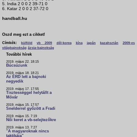
5. India 2 0 0 2 39-71 0
6. Katar 2 0 0 2 37-72 0
handball.hu
Oszd meg ezt a cikket!
Címkék:
külföld
vb 2009
dél-korea
kína
japán
kazahsztán
2009-es
világbajnokság
ázsia-bajnokság
További hírek
2019. május 22. 18:15
Búcsúzunk
2019. május 18. 18:21
Az ÉRD lett a bajnoki
negyedik
2019. május 17. 17:55
Tisztességgel helytállt a
Móvár
2019. május 15. 17:57
Snelderrel győzött a Fradi
2019. május 15. 7:19
Női keret a vb-selejtezőkre
2019. május 13. 7:27
"A magyaroknak nincs
taktikája"