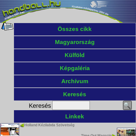
Összes cikk
Magyarország
Külföld
Képgaléria
Archívum
Keresés
Keresés
Linkek
Holland Kézilabda Szövetség
Time Out Magazin