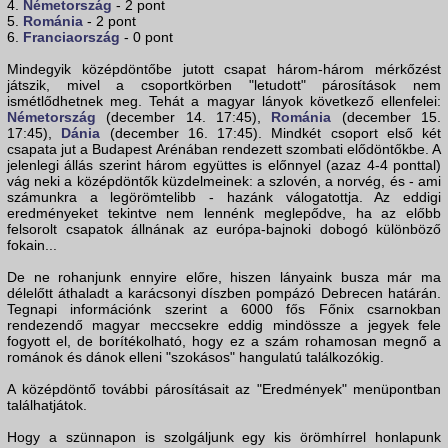
4.
Németország
- 2 pont
5.
Románia
- 2 pont
6.
Franciaország
- 0 pont
Mindegyik középdöntőbe jutott csapat három-három mérkőzést
játszik, mivel a csoportkörben "letudott" párosítások nem
ismétlődhetnek meg. Tehát a magyar lányok következő ellenfelei:
Németország
(december 14. 17:45),
Románia
(december 15.
17:45),
Dánia
(december 16. 17:45). Mindkét csoport első két
csapata jut a Budapest Arénában rendezett szombati elődöntőkbe. A
jelenlegi állás szerint három együttes is előnnyel (azaz 4-4 ponttal)
vág neki a középdöntők küzdelmeinek: a szlovén, a norvég, és - ami
számunkra a legörömtelibb - hazánk válogatottja. Az eddigi
eredményeket tekintve nem lennénk meglepődve, ha az előbb
felsorolt csapatok állnának az európa-bajnoki dobogó különböző
fokain...
De ne rohanjunk ennyire előre, hiszen lányaink busza már ma
délelőtt áthaladt a karácsonyi díszben pompázó Debrecen határán.
Tegnapi információnk szerint a 6000 fős Főnix csarnokban
rendezendő magyar meccsekre eddig mindössze a jegyek fele
fogyott el, de borítékolható, hogy ez a szám rohamosan megnő a
románok és dánok elleni "szokásos" hangulatú találkozókig.
A középdöntő további párosításait az "Eredmények" menüpontban
találhatjátok.
Hogy a szünnapon is szolgáljunk egy kis örömhírrel honlapunk