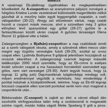
tétmeccs
A vasárnapi Eb-játéknap izgalmakban és meglepetésekben
bővelkedett. Az
A-csoport
ban az aranyéremre pályázó norvégok a
hétgólos Kristine Lunde vezetésével különösebb megerőltetés nélkül
gázoltak át a mezőny talán egyik leggyengébb csapatán, a cseh
válogatotton (30-22). Ahogy azt előzetesen vártuk, nagy csatát
hozott a csoport másik meccse, ahol a szünetben még 3 gólos
előnyben lévő spanyolokat egy góllal (28-27) győzte le a
fantasztikusan küzdő ukrán csapat. A győztes társaságot Olena
Reznir 11 góljával vitte a hátán.
Zalaegerszegben a
B(alkán)-csoport
ban a nap csalódását ismét
az a szerb válogatott okozta, amely a szlovénok elleni meccs után
megint egy tízgólós vereségbe futott (39-29), ezúttal az orosz
csapat ellen. Ljudmila Bodnyeva 9 góljával jelentősen hozzájárult az
oroszok sikeréhez. A zalaegerszegi csarnok tegnapi második
találkozóján 2000 néző szemlélte, hogy az Eb-címre is esélyes
kiváló szlovén csapat a ma hazautazó horvátoktól szenvedett egy
gólos, nem várt vereséget (29-30). Azért tegyük hozzá, hogy (a
tegnap 11 gólig jutó) Dajcmanéknak tulajdonképp mindegy volt,
milyen eredménnyel végződik a mérkőzés, hisz mindenképp 4
ponttal indulnak a középdöntőknek, tekintve, hogy az Eb-től tegnap
búcsúzó csapatok ellen szerzett pontokat senki nem viszi magával a
csoportkörök után...
Békéscsabán (
C-csoport
) is zajlott az élet: a várost ellepő dán
szurkolók sörfogyasztása talán még a szokásosnál is magasabb
szintre rúgott, miután hiába vágott Mette Sjoeberg 9 gólt a piros-