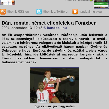
Híreink RSS-en
Híreink a Twitteren
handball.hu blog
Dán, román, német ellenfelek a Főnixben
2004. december 13. 12:45
© handball.hu
Az Eb csoportköreinek vasárnapi zárónapja után letisztult a
kép: az eseménytől elbúcsúzott a cseh-, a horvát-, a svéd-,
valamint a fehérorosz válogatott és kialakult a középdöntők 12
csapatos mezőnye. Az elkövetkező három napban Győrre és
Debrecenre figyel Európa, de szívünkhöz ezúttal a cívis város
áll közelebb, hisz ide költöztek át ma reggel lányaink, akik a
Főnix csarnokban hamarosan a dán válogatottal is
farkasszemet néznek.
Egy év után újra magyar-dán