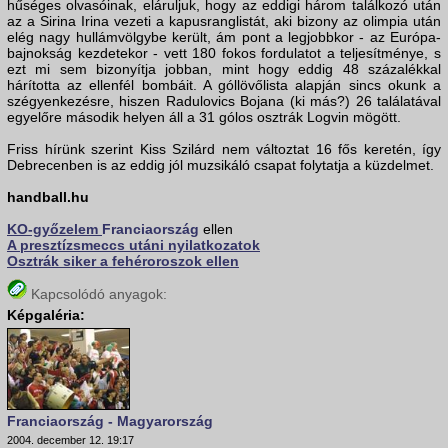
hűséges olvasóinak, eláruljuk, hogy az eddigi három találkozó után
az a Sirina Irina vezeti a kapusranglistát, aki bizony az olimpia után
elég nagy hullámvölgybe került, ám pont a legjobbkor - az Európa-
bajnokság kezdetekor - vett 180 fokos fordulatot a teljesítménye, s
ezt mi sem bizonyítja jobban, mint hogy eddig 48 százalékkal
hárította az ellenfél bombáit. A góllövőlista alapján sincs okunk a
szégyenkezésre, hiszen Radulovics Bojana (ki más?) 26 találatával
egyelőre második helyen áll a 31 gólos osztrák Logvin mögött.
Friss hírünk szerint Kiss Szilárd nem változtat 16 fős keretén, így
Debrecenben is az eddig jól muzsikáló csapat folytatja a küzdelmet.
handball.hu
KO-győzelem
Franciaország
ellen
A presztízsmeccs utáni nyilatkozatok
Osztrák siker a fehéroroszok ellen
Kapcsolódó anyagok:
Képgaléria:
Franciaország - Magyarország
2004. december 12. 19:17