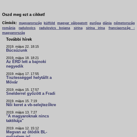
Oszd meg ezt a cikket!
Címkék:
magyarország
külföld
magyar válogatott
európa
dánia
németország
románia
radulovics
radulovics bojana
sirina
sirina irina
franciaország -
magyarország
További hírek
2019. május 22. 18:15
Búcsúzunk
2019. május 18. 18:21
Az ÉRD lett a bajnoki
negyedik
2019. május 17. 17:55
Tisztességgel helytállt a
Móvár
2019. május 15. 17:57
Snelderrel győzött a Fradi
2019. május 15. 7:19
Női keret a vb-selejtezőkre
2019. május 13. 7:27
"A magyaroknak nincs
taktikája"
2019. május 12. 15:12
Megvan az ötödik BL-
győzelem is!