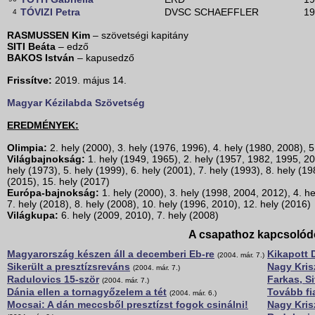
TÓVIZI Petra
DVSC SCHAEFFLER
19
4
RASMUSSEN Kim
– szövetségi kapitány
SITI Beáta
– edző
BAKOS István
– kapusedző
Frissítve:
2019. május 14.
Magyar Kézilabda Szövetség
EREDMÉNYEK:
Olimpia:
2. hely (2000), 3. hely (1976, 1996), 4. hely (1980, 2008), 5
Világbajnokság:
1. hely (1949, 1965), 2. hely (1957, 1982, 1995, 20
hely (1973), 5. hely (1999), 6. hely (2001), 7. hely (1993), 8. hely (1
(2015), 15. hely (2017)
Európa-bajnokság:
1. hely (2000), 3. hely (1998, 2004, 2012), 4. he
7. hely (2018), 8. hely (2008), 10. hely (1996, 2010), 12. hely (2016)
Világkupa:
6. hely (2009, 2010), 7. hely (2008)
A csapathoz kapcsolód
Magyarország készen áll a decemberi Eb-re
Kikapott 
(2004. már. 7.)
Sikerült a presztízsreváns
Nagy Kris
(2004. már. 7.)
Radulovics 15-ször
Farkas, Si
(2004. már. 7.)
Dánia ellen a tornagyőzelem a tét
Tovább fia
(2004. már. 6.)
Mocsai: A dán meccsből presztízst fogok csinálni!
Nagy Kris