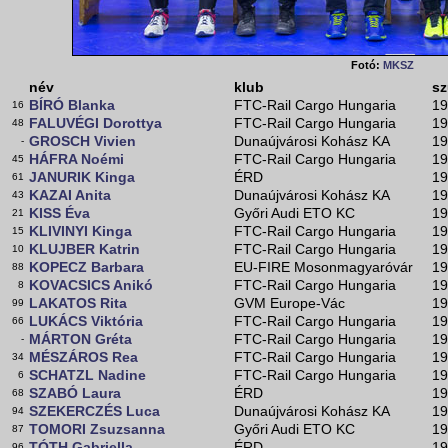
Fotó:
MKSZ
név
klub
sz
BÍRÓ Blanka
FTC-Rail Cargo Hungaria
19
16
FALUVÉGI Dorottya
FTC-Rail Cargo Hungaria
19
48
GROSCH Vivien
Dunaújvárosi Kohász KA
19
-
HÁFRA Noémi
FTC-Rail Cargo Hungaria
19
45
JANURIK Kinga
ÉRD
19
61
KAZAI Anita
Dunaújvárosi Kohász KA
19
43
KISS Éva
Győri Audi ETO KC
19
21
KLIVINYI Kinga
FTC-Rail Cargo Hungaria
19
15
KLUJBER Katrin
FTC-Rail Cargo Hungaria
19
10
KOPECZ Barbara
EU-FIRE Mosonmagyaróvár
19
88
KOVACSICS Anikó
FTC-Rail Cargo Hungaria
19
8
LAKATOS Rita
GVM Europe-Vác
19
99
LUKÁCS Viktória
FTC-Rail Cargo Hungaria
19
66
MÁRTON Gréta
FTC-Rail Cargo Hungaria
19
-
MÉSZÁROS Rea
FTC-Rail Cargo Hungaria
19
34
SCHATZL Nadine
FTC-Rail Cargo Hungaria
19
6
SZABÓ Laura
ÉRD
19
68
SZEKERCZÉS Luca
Dunaújvárosi Kohász KA
19
94
TOMORI Zsuzsanna
Győri Audi ETO KC
19
87
TÓTH Gabriella
ÉRD
19
96