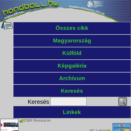
Összes cikk
Magyarország
Külföld
Képgaléria
Archívum
Keresés
Keresés
Linkek
ESBF Besançon
HC Leipzig