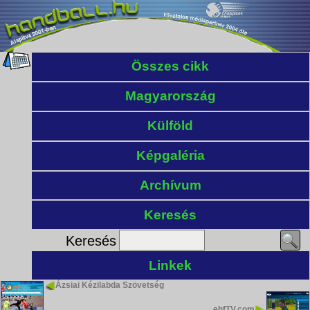
Összes cikk
Magyarország
Külföld
Képgaléria
Archívum
Keresés
Keresés
Linkek
Ázsiai Kézilabda Szövetség
ehfTV.com