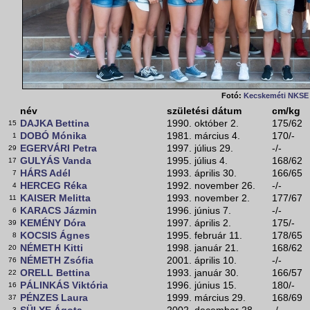
Fotó:
Kecskeméti NKSE
név
születési dátum
cm/kg
DAJKA Bettina
1990. október 2.
175/62
15
DOBÓ Mónika
1981. március 4.
170/-
1
EGERVÁRI Petra
1997. július 29.
-/-
29
GULYÁS Vanda
1995. július 4.
168/62
17
HÁRS Adél
1993. április 30.
166/65
7
HERCEG Réka
1992. november 26.
-/-
4
KAISER Melitta
1993. november 2.
177/67
11
KARACS Jázmin
1996. június 7.
-/-
6
KEMÉNY Dóra
1997. április 2.
175/-
39
KOCSIS Ágnes
1995. február 11.
178/65
8
NÉMETH Kitti
1998. január 21.
168/62
20
NÉMETH Zsófia
2001. április 10.
-/-
76
ORELL Bettina
1993. január 30.
166/57
22
PÁLINKÁS Viktória
1996. június 15.
180/-
16
PÉNZES Laura
1999. március 29.
168/69
37
3