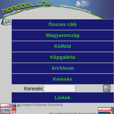
Összes cikk
Magyarország
Külföld
Képgaléria
Archívum
Keresés
Keresés
Linkek
Lengyel Kézilabda Szövetség
Macedón Kézilabda Szövetség