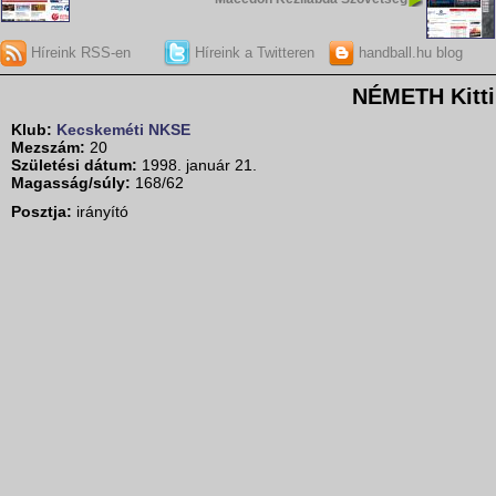
Híreink RSS-en
Híreink a Twitteren
handball.hu blog
NÉMETH Kitti
Klub:
Kecskeméti NKSE
Mezszám:
20
Születési dátum:
1998. január 21.
Magasság/súly:
168/62
Posztja:
irányító