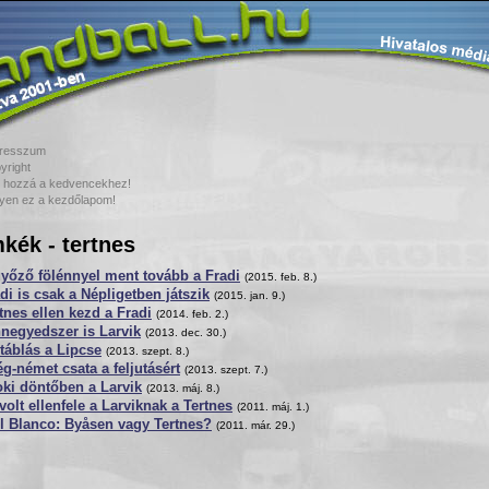
resszum
yright
 hozzá a kedvencekhez!
yen ez a kezdőlapom!
kék - tertnes
yőző fölénnyel ment tovább a Fradi
(2015. feb. 8.)
di is csak a Népligetben játszik
(2015. jan. 9.)
tnes ellen kezd a Fradi
(2014. feb. 2.)
negyedszer is Larvik
(2013. dec. 30.)
táblás a Lipcse
(2013. szept. 8.)
g-német csata a feljutásért
(2013. szept. 7.)
ki döntőben a Larvik
(2013. máj. 8.)
olt ellenfele a Larviknak a Tertnes
(2011. máj. 1.)
l Blanco: Byåsen vagy Tertnes?
(2011. már. 29.)