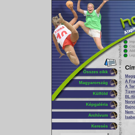
Imp
Cop
Add
Leg
Cím
Összes cikk
Megg
A Fra
Magyarország
A Ter
Tizen
Külföld
BL-fő
Norvé
Képgaléria
Bajno
Nem v
Archívum
Isabe
Keresés