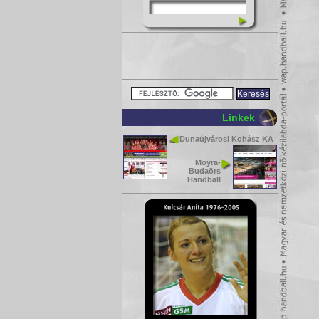
Linkek
Dunaújvárosi Kohász KA
Moyra-
Budaörs
Handball