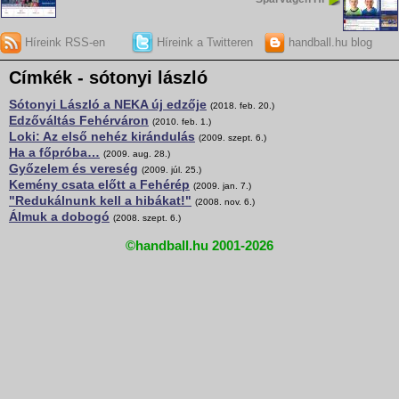
Híreink RSS-en
Híreink a Twitteren
handball.hu blog
Címkék - sótonyi lászló
Sótonyi László a NEKA új edzője
(2018. feb. 20.)
Edzőváltás Fehérváron
(2010. feb. 1.)
Loki: Az első nehéz kirándulás
(2009. szept. 6.)
Ha a főpróba…
(2009. aug. 28.)
Győzelem és vereség
(2009. júl. 25.)
Kemény csata előtt a Fehérép
(2009. jan. 7.)
"Redukálnunk kell a hibákat!"
(2008. nov. 6.)
Álmuk a dobogó
(2008. szept. 6.)
©handball.hu 2001-2026