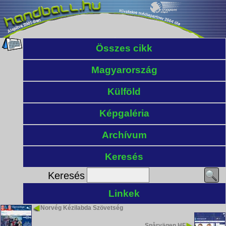
Összes cikk
Magyarország
Külföld
Képgaléria
Archívum
Keresés
Keresés
Linkek
Norvég Kézilabda Szövetség
Spårvägen HF