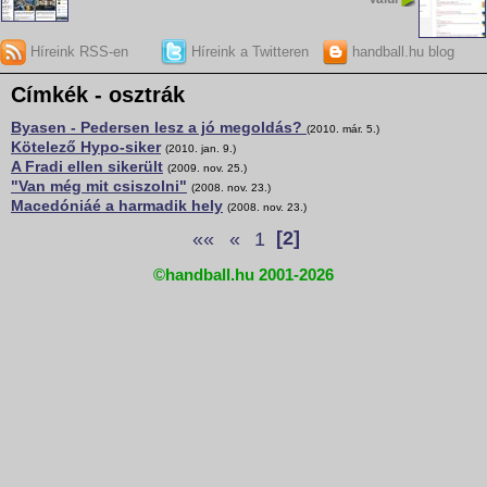
Híreink RSS-en
Híreink a Twitteren
handball.hu blog
Címkék - osztrák
Byasen - Pedersen lesz a jó megoldás?
(2010. már. 5.)
Kötelező Hypo-siker
(2010. jan. 9.)
A Fradi ellen sikerült
(2009. nov. 25.)
"Van még mit csiszolni"
(2008. nov. 23.)
Macedóniáé a harmadik hely
(2008. nov. 23.)
««
«
1
[2]
©handball.hu 2001-2026