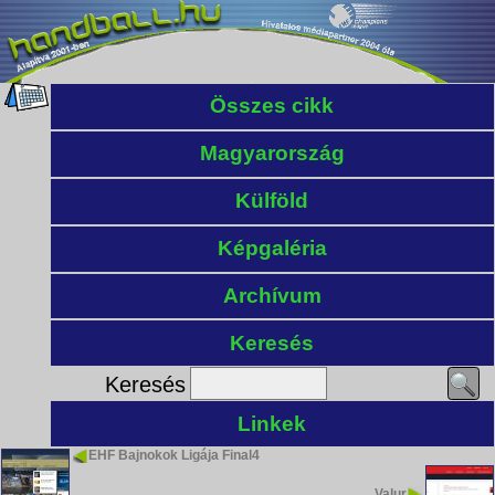
Összes cikk
Magyarország
Külföld
Képgaléria
Archívum
Keresés
Keresés
Linkek
EHF Bajnokok Ligája Final4
Valur