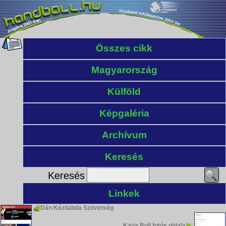
Összes cikk
Magyarország
Külföld
Képgaléria
Archívum
Keresés
Keresés
Linkek
Dán Kézilabda Szövetség
Katja Boll fotós oldala