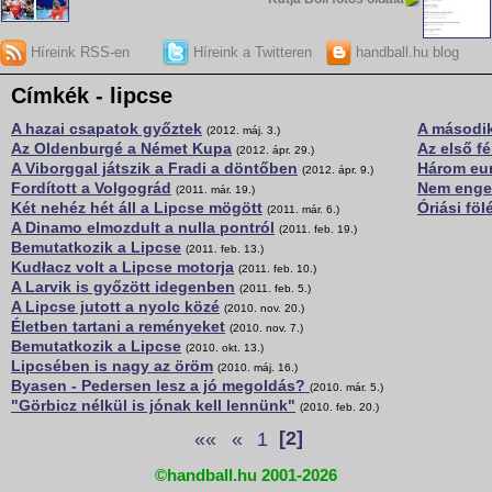
Híreink RSS-en
Híreink a Twitteren
handball.hu blog
Címkék - lipcse
A hazai csapatok győztek
A második
(2012. máj. 3.)
Az Oldenburgé a Német Kupa
Az első fé
(2012. ápr. 29.)
A Viborggal játszik a Fradi a döntőben
Három eu
(2012. ápr. 9.)
Fordított a Volgográd
Nem enged
(2011. már. 19.)
Két nehéz hét áll a Lipcse mögött
Óriási fö
(2011. már. 6.)
A Dinamo elmozdult a nulla pontról
(2011. feb. 19.)
Bemutatkozik a Lipcse
(2011. feb. 13.)
Kudłacz volt a Lipcse motorja
(2011. feb. 10.)
A Larvik is győzött idegenben
(2011. feb. 5.)
A Lipcse jutott a nyolc közé
(2010. nov. 20.)
Életben tartani a reményeket
(2010. nov. 7.)
Bemutatkozik a Lipcse
(2010. okt. 13.)
Lipcsében is nagy az öröm
(2010. máj. 16.)
Byasen - Pedersen lesz a jó megoldás?
(2010. már. 5.)
"Görbicz nélkül is jónak kell lennünk"
(2010. feb. 20.)
««
«
1
[2]
©handball.hu 2001-2026