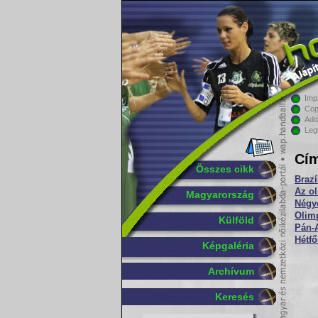
Imp
Cop
Add
Leg
Cím
Összes cikk
Brazí
Az ol
Magyarország
Négy
Olimp
Külföld
Pán-A
Hétfő
Képgaléria
Archívum
Keresés