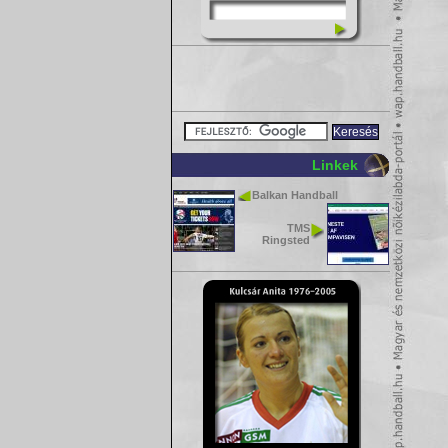
Linkek
Balkan Handball
TMS
Ringsted