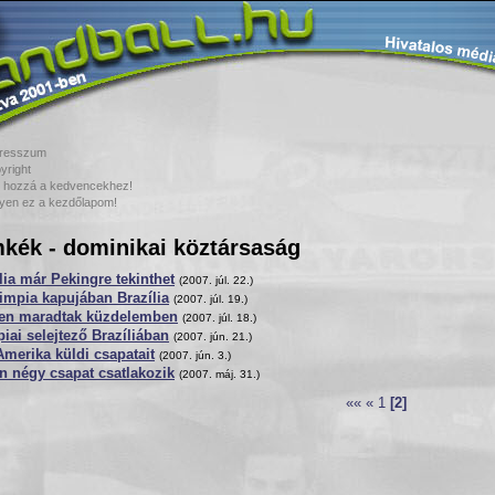
resszum
yright
 hozzá a kedvencekhez!
yen ez a kezdőlapom!
kék - dominikai köztársaság
lia már Pekingre tekinthet
(2007. júl. 22.)
impia kapujában Brazília
(2007. júl. 19.)
en maradtak küzdelemben
(2007. júl. 18.)
iai selejtező Brazíliában
(2007. jún. 21.)
merika küldi csapatait
(2007. jún. 3.)
n négy csapat csatlakozik
(2007. máj. 31.)
««
«
1
[2]