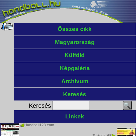
Összes cikk
Magyarország
Külföld
Képgaléria
Archívum
Keresés
Keresés
Linkek
Handball123.com
Tertnes HE