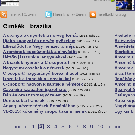
Híreink RSS-en
Híreink a Twitteren
handball.hu blog
Címkék - brazília
A spanyolok nyerték a norvég tornát
Piedade 
(2016. már. 20.)
Újabb spanyol és norvég győzelem
Az év edz
(2016. már. 19.)
Elkezdődött a Négy nemzet tornája
A svédekn
(2016. már. 17.)
A románok búcsúztatták a címvédőt
Startolt a
(2015. dec. 13.)
Hétfőn játszunk a lengyelekkel
Amorim a 
(2015. dec. 11.)
A brazilok nyerték a C-csoportot
Amorim: M
(2015. dec. 11.)
Nagyot meccseltek a németek
Amorim a 
(2015. dec. 10.)
C-csoport: nagyarányú koreai diadal
Brazil to
(2015. dec. 8.)
Ikszeltek a franciák a koreaiakkal
Jónéhány
(2015. dec. 7.)
C-csoport: nagyon kikaptak a németek
Amorim: k
(2015. dec. 5.)
Cavaleiro szabadon igazolható
Spanyol é
(2015. nov. 30.)
Dán és orosz tornagyőzelem
Csúnya ve
(2015. nov. 29.)
Döntősök a franciák
Kupa kup
(2015. nov. 28.)
Anyagi nézeteltérések Romániában
Nagybányá
(2015. szept. 25.)
Vb-2015: kőkemény csoportban a mieink
Egy kis br
(2015. jún. 24.)
««
«
1
[2]
3
4
5
6
7
8
9
10
»
»»