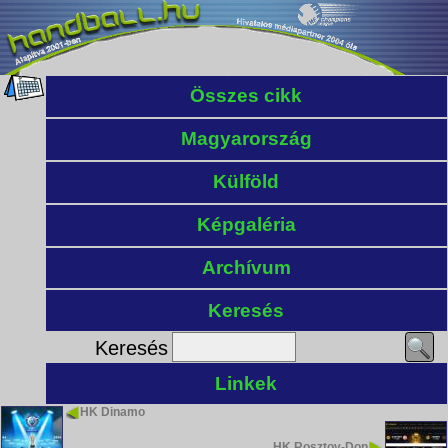
Összes cikk
Magyarország
Külföld
Képgaléria
Archívum
Keresés
Keresés
Linkek
HK Dinamo
HK Rosztov-Don