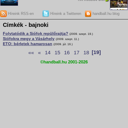
Híreink RSS-en
Híreink a Twitteren
handball.hu blog
Címkék - bajnoki
Folytatódik a Siófok repülőrajtja?
(2009. szept. 19.)
Siófokra megy a Vásárhely
(2009. szept. 11.)
ETO: bérletek hamarosan
(2009. júl. 16.)
««
«
14
15
16
17
18
[19]
©handball.hu 2001-2026