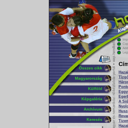
Imp
Cop
Add
Leg
Cím
Összes cikk
Haza
Tízg
Magyarország
Háro
Ponto
Külföld
Eggye
Eger
Képgaléria
A Sió
Nyolc
Archívum
Huszo
Revan
Keresés
Tizen
Hazai