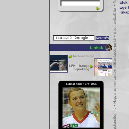
Elek:
Egerb
Kika
Linkek
Aarhus United
LFH – francia
bajnokság