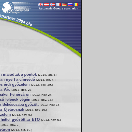
Automatic Google translation
n maradtak a pontok
(2014. jan. 5.)
an nyert a címvédő
(2014. jan. 4.)
 és érdi győzelem
(2013. dec. 29.)
 a Vác
(2013. dec. 28.)
siker Fehérváron
(2013. nov. 24.)
ső felének végén
(2013. nov. 23.)
 a Békéscsaba győzött
(2013. nov. 16.)
az Újvárosnak
(2013. nov. 10.)
zelem
(2013. nov. 6.)
 héttel győzött az ETO
(2013. nov. 5.)
(2013. nov. 2.)
rváron
(2013. okt. 19.)