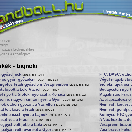
resszum
yright
 hozzá a kedvencekhez!
yen ez a kezdőlapom!
kék - bajnoki
i győzelmek
FTC, DVSC: ottho
(2014. feb. 14.)
ólos győri győzelem
Végül magabiztos
(2014. feb. 12.)
mgólos Fradi-győzelem Veszprémben
Siófoki, újvárosi
(2014. feb. 5.)
tt lopott a Loki Vácról
Budapesten nyert
(2014. feb. 4.)
l nyert a Siófok, nyolccal a Kohász
Magabiztos Fradi-
(2014. feb. 1.)
ben is nagyon simán nyert a Győr
Az alapszakasz el
(2014. jan. 28.)
fok otthon győzött a Vác ellen
Nem volt kérdés,
(2014. jan. 26.)
at tett közé a Fradi
Nem volt gondja 
(2014. jan. 25.)
nkilenccel nyert a bajnok
Könnyed FTC-győ
(2014. jan. 22.)
sot vett a Fradi
A Vác küzdött, de
(2014. jan. 18.)
eggyel volt jobb a Loki
Veszprémi bravúr
(2014. jan. 17.)
 pályán vett revansot a Győr
Váci bravúr Fehé
(2014. jan. 15.)