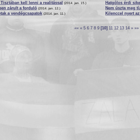
 Tisztában kell lenni a realitással
Hatgólos érdi sik
(2014. jan. 15.)
en zárult a forduló
Nem úszta meg tíz
(2014. jan. 12.)
ptak a vendégcsapatok
Kilenccel nyert a
(2014. jan. 11.)
««
«
5
6
7
8
9
[10]
11
12
13
14
»
»»