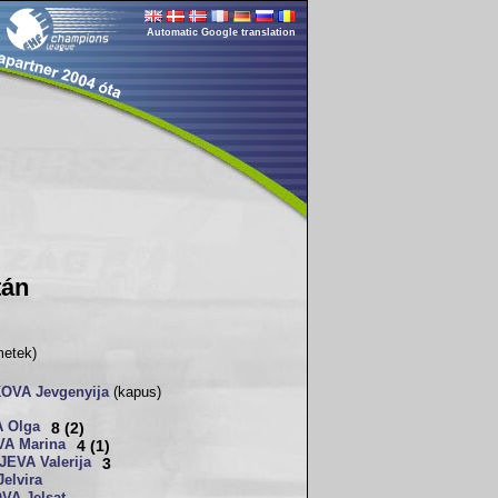
Automatic Google translation
tán
metek)
VA Jevgenyija
(kapus)
 Olga
8 (2)
A Marina
4 (1)
EVA Valerija
3
elvira