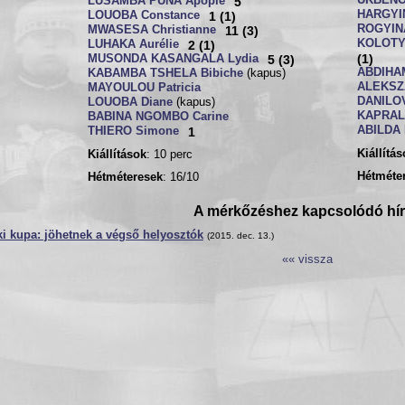
UKBENOV
LUSAMBA PUNA Apopie
5
HARGYIN
LOUOBA Constance
1 (1)
ROGYINA
MWASESA Christianne
11 (3)
KOLOTYI
LUHAKA Aurélie
2 (1)
(1)
MUSONDA KASANGALA Lydia
5 (3)
ABDIHAM
KABAMBA TSHELA Bibiche
(kapus)
ALEKSZ
MAYOULOU Patricia
DANILOV
LOUOBA Diane
(kapus)
KAPRALO
BABINA NGOMBO Carine
ABILDA 
THIERO Simone
1
Kiállítá
Kiállítások
: 10 perc
Hétméte
Hétméteresek
: 16/10
A mérkőzéshez kapcsolódó hí
i kupa: jöhetnek a végső helyosztók
(2015. dec. 13.)
«« vissza