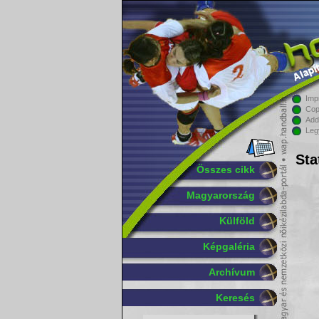
Imp
Cop
Add
Leg
Sta
Összes cikk
Magyarország
Külföld
Képgaléria
Archívum
Keresés