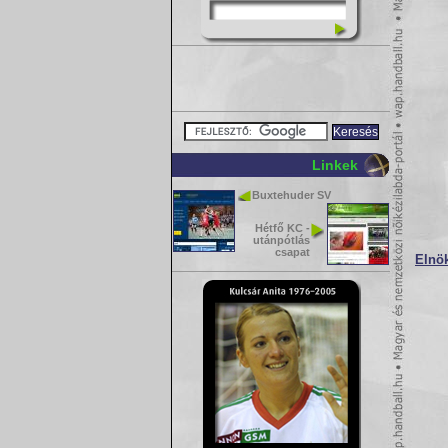
Linkek
Buxtehuder SV
Hétfő KC -
utánpótlás
csapat
Elnök