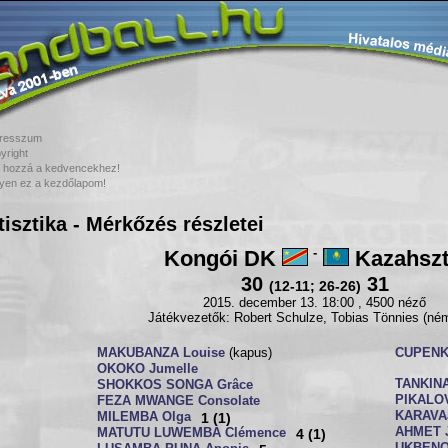
resszum
yright
 hozzá a kedvencekhez!
yen ez a kezdőlapom!
tisztika - Mérkőzés részletei
Kongói DK
-
Kazahsz
30
31
(12-11; 26-26)
2015. december 13. 18:00 , 4500 néző
Játékvezetők: Robert Schulze, Tobias Tönnies (né
MAKUBANZA Louise
(kapus)
CUPENKO
OKOKO Jumelle
TANKINA
SHOKKOS SONGA Grâce
PIKALOV
FEZA MWANGE Consolate
KARAVAJ
MILEMBA Olga
1 (1)
AHMET J
MATUTU LUWEMBA Clémence
4 (1)