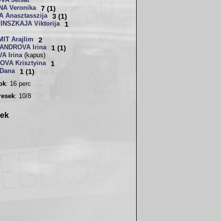
A Jelsat
A Veronika
7 (1)
 Anasztasszija
3 (1)
NSZKAJA Viktorija
1
IT Arajlim
2
ANDROVA Irina
1 (1)
A Irina
(kapus)
VA Krisztyina
1
Dana
1 (1)
sok
: 16 perc
resek
: 10/8
rek