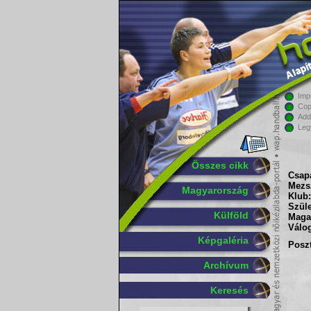
Imp
Cop
Add
Leg
Összes cikk
Csapa
Mezs
Magyarország
Klub:
Szüle
Külföld
Maga
Válog
Képgaléria
Poszt
Archívum
Keresés