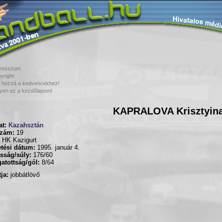
resszum
yright
 hozzá a kedvencekhez!
yen ez a kezdőlapom!
KAPRALOVA Krisztyin
t:
Kazahsztán
zám:
19
HK Kazigurt
tési dátum:
1995. január 4.
sság/súly:
176/60
atottság/gól:
8/64
ja:
jobbátlövő