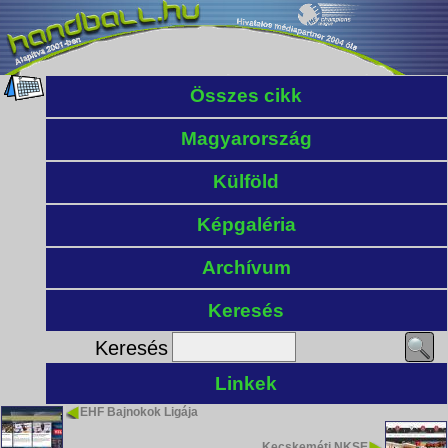
Összes cikk
Magyarország
Külföld
Képgaléria
Archívum
Keresés
Keresés
Linkek
EHF Bajnokok Ligája
Kecskeméti NKSE