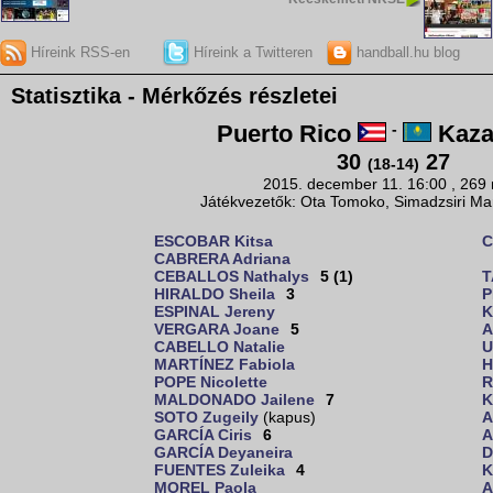
Híreink RSS-en
Híreink a Twitteren
handball.hu blog
Statisztika - Mérkőzés részletei
Puerto Rico
-
Kaza
30
27
(18-14)
2015. december 11. 16:00 , 269
Játékvezetők: Ota Tomoko, Simadzsiri Mar
ESCOBAR Kitsa
C
CABRERA Adriana
CEBALLOS Nathalys
5 (1)
T
HIRALDO Sheila
3
P
ESPINAL Jereny
K
VERGARA Joane
5
A
CABELLO Natalie
U
MARTÍNEZ Fabiola
H
POPE Nicolette
R
MALDONADO Jailene
7
K
SOTO Zugeily
(kapus)
A
GARCÍA Ciris
6
A
GARCÍA Deyaneira
D
FUENTES Zuleika
4
K
MOREL Paola
A