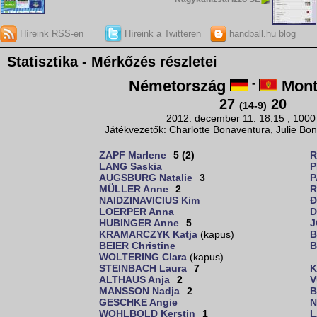
Híreink RSS-en
Híreink a Twitteren
handball.hu blog
Statisztika - Mérkőzés részletei
Németország
-
Mont
27
20
(14-9)
2012. december 11. 18:15 , 1000
Játékvezetők: Charlotte Bonaventura, Julie Bon
ZAPF Marlene
5 (2)
R
LANG Saskia
P
AUGSBURG Natalie
3
P
MÜLLER Anne
2
R
NAIDZINAVICIUS Kim
Đ
LOERPER Anna
D
HUBINGER Anne
5
J
KRAMARCZYK Katja
(kapus)
B
BEIER Christine
B
WOLTERING Clara
(kapus)
STEINBACH Laura
7
K
ALTHAUS Anja
2
V
MANSSON Nadja
2
B
GESCHKE Angie
N
WOHLBOLD Kerstin
1
L