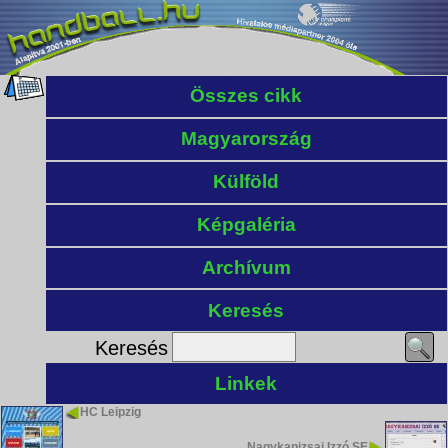
Összes cikk
Magyarország
Külföld
Képgaléria
Archívum
Keresés
Keresés
Linkek
HC Leipzig
Nagykanizsai Izzó SE