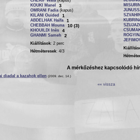
JEGUNO
CHÉRIF Wafa
(kapus)
MISURIN
KOUKI Manel
3
JUNUSSZ
OMRANI Fadia
(kapus)
SZVAHIN
KILANI Ouided
1
KUBRINA
ABDELHAK Haïfa
1
SZUJAZO
CHEBBAH Mouna
10 (3)
CSUMAK
KHOUILDI Inès
4
ROGYINA
GHANMI Sameh
2
JEFIMOV
Kiállítások
: 2 perc
Kiállítá
Hétméteresek
: 4/3
Hétméte
A mérkőzéshez kapcsolódó hí
ai diadal a kazahok ellen
(2009. dec. 14.)
«« vissza