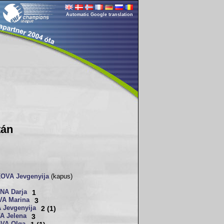
Automatic Google translation
tán
VA Jevgenyija
(kapus)
NA Darja
1
A Marina
3
 Jevgenyija
2 (1)
 Jelena
3