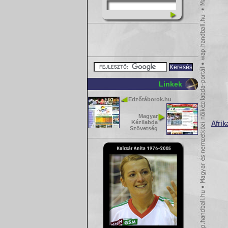
Linkek
Edzőtáborok.hu
Magyar
Kézilabda
Afrik
Szövetség