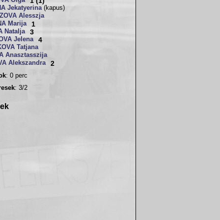
VA Olga
1 (1)
A Jekatyerina
(kapus)
OVA Alesszja
A Marija
1
 Natalja
3
VA Jelena
4
OVA Tatjana
 Anasztasszija
A Alekszandra
2
sok
: 0 perc
resek
: 3/2
rek