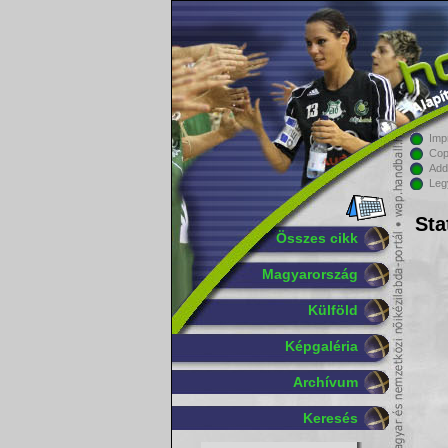
Imp
Cop
Add
Leg
Sta
Összes cikk
Magyarország
Külföld
Képgaléria
Archívum
Keresés