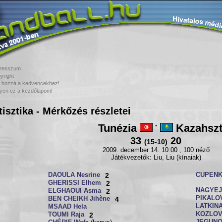
resszum
yright
 hozzá a kedvencekhez!
yen ez a kezdőlapom!
tisztika - Mérkőzés részletei
Tunézia
-
Kazahsz
33
20
(15-10)
2009. december 14. 10:00 , 100 néző
Játékvezetők: Liu, Liu (kínaiak)
DAOULA Nesrine
2
CUPENKO
GHERISSI Elhem
2
NAGYEJ
ELGHAOUI Asma
2
PIKALOV
BEN CHEIKH Jihène
4
LATKINA
MSAAD Hela
KOZLOVA
TOUMI Raja
2