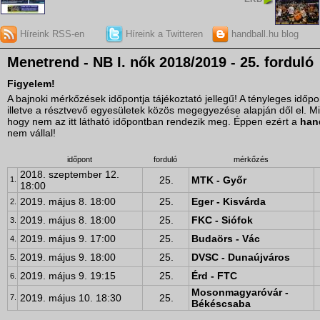
Híreink RSS-en
Híreink a Twitteren
handball.hu blog
Menetrend - NB I. nők 2018/2019 - 25. forduló
Figyelem!
A bajnoki mérkőzések időpontja tájékoztató jellegű! A tényleges idő
illetve a résztvevő egyesületek közös megegyezése alapján dől el. M
hogy nem az itt látható időpontban rendezik meg. Éppen ezért a
han
nem vállal!
időpont
forduló
mérkőzés
2018. szeptember 12.
25.
MTK - Győr
1.
18:00
2019. május 8. 18:00
25.
Eger - Kisvárda
2.
2019. május 8. 18:00
25.
FKC - Siófok
3.
2019. május 9. 17:00
25.
Budaörs - Vác
4.
2019. május 9. 18:00
25.
DVSC - Dunaújváros
5.
2019. május 9. 19:15
25.
Érd - FTC
6.
Mosonmagyaróvár -
2019. május 10. 18:30
25.
7.
Békéscsaba