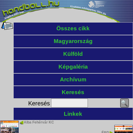
Összes cikk
Magyarország
Külföld
Képgaléria
Archívum
Keresés
Keresés
Linkek
Alba Fehérvár KC
ÉRD