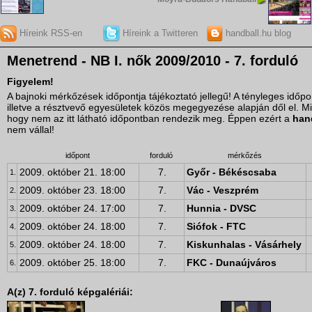
Híreink RSS-en
Híreink a Twitteren
handball.hu blog
Menetrend - NB I. nők 2009/2010 - 7. forduló
Figyelem!
A bajnoki mérkőzések időpontja tájékoztató jellegű! A tényleges idő
illetve a résztvevő egyesületek közös megegyezése alapján dől el. M
hogy nem az itt látható időpontban rendezik meg. Éppen ezért a
han
nem vállal!
időpont
forduló
mérkőzés
2009. október 21. 18:00
7.
Győr - Békéscsaba
1.
2009. október 23. 18:00
7.
Vác - Veszprém
2.
2009. október 24. 17:00
7.
Hunnia - DVSC
3.
2009. október 24. 18:00
7.
Siófok - FTC
4.
2009. október 24. 18:00
7.
Kiskunhalas - Vásárhely
5.
2009. október 25. 18:00
7.
FKC - Dunaújváros
6.
A(z) 7. forduló képgalériái: