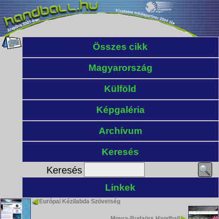
Összes cikk
Magyarország
Külföld
Képgaléria
Archívum
Keresés
Keresés
Linkek
Európai Kézilabda Szövetség
Moyra-Budaörs Handball