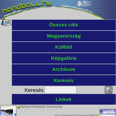
Összes cikk
Magyarország
Külföld
Képgaléria
Archívum
Keresés
Keresés
Linkek
Német Kézilabda Szövetség
XVI. kerületi Kézilabda MSE