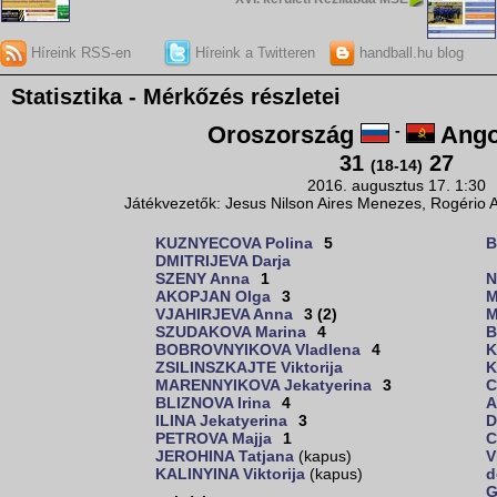
Híreink RSS-en
Híreink a Twitteren
handball.hu blog
Statisztika - Mérkőzés részletei
Oroszország
-
Ango
31
27
(18-14)
2016. augusztus 17. 1:30
Játékvezetők: Jesus Nilson Aires Menezes, Rogério A
KUZNYECOVA Polina
5
B
DMITRIJEVA Darja
SZENY Anna
1
N
AKOPJAN Olga
3
M
VJAHIRJEVA Anna
3 (2)
M
SZUDAKOVA Marina
4
B
BOBROVNYIKOVA Vladlena
4
K
ZSILINSZKAJTE Viktorija
K
MARENNYIKOVA Jekatyerina
3
C
BLIZNOVA Irina
4
A
ILINA Jekatyerina
3
D
PETROVA Majja
1
C
JEROHINA Tatjana
(kapus)
V
KALINYINA Viktorija
(kapus)
d
G